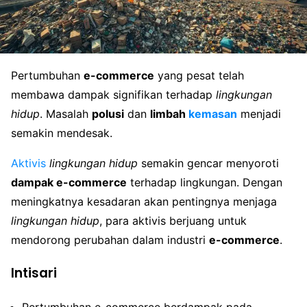
Pertumbuhan
e-commerce
yang pesat telah
membawa dampak signifikan terhadap
lingkungan
hidup
. Masalah
polusi
dan
limbah
kemasan
menjadi
semakin mendesak.
Aktivis
lingkungan hidup
semakin gencar menyoroti
dampak e-commerce
terhadap lingkungan. Dengan
meningkatnya kesadaran akan pentingnya menjaga
lingkungan hidup
, para aktivis berjuang untuk
mendorong perubahan dalam industri
e-commerce
.
Intisari
Pertumbuhan e-commerce berdampak pada