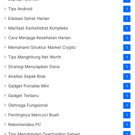
Tips Android
1
Edukasi Sehat Harian
1
Manfaat Karbohidrat Kompleks
1
Cara Menjaga Kesehatan Harian
1
Memahami Struktur Market Crypto
1
Tips Menghitung Net Worth
1
Strategi Menyiapkan Dana
1
Analisis Sepak Bola
1
Gadget Portable Mini
1
Gadget Terbaru
1
Olahraga Fungsional
1
Pentingnya Mencuci Buah
1
Rekomendasi PC
1
Tips Menghindari Overtrading Saham
1