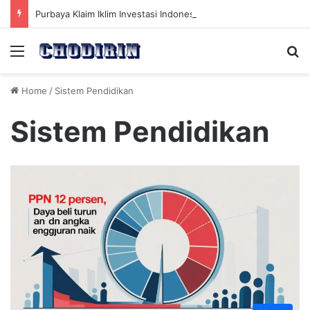
Purbaya Klaim Iklim Investasi Indonesia Membaik, OJK Percepat Pendalaman Pasar Melalui Program Ini
Menu
Se
Home
/
Sistem Pendidikan
Sistem Pendidikan