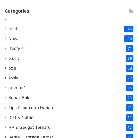
Categories
berita
146
News
123
lifestyle
71
bisnis
66
bola
58
sosial
22
otomotif
16
Sepak Bola
13
Tips Kesehatan Harian
12
Diet & Nutrisi
12
HP & Gadget Terbaru
12
Berita Olahraga Terbaru
12