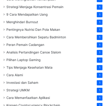
Strategi Menjaga Konsentrasi Pemain
1
9 Cara Mendapatkan Uang
1
Menghindari Burnout
1
Pentingnya Nutrisi Dan Pola Makan
1
Cara Membersihkan Sepatu Badminton
1
Peran Pemain Cadangan
1
Analisis Pertandingan Canoe Slalom
1
Pilihan Laptop Gaming
1
Tips Menjaga Kesehatan Mata
1
Cara Alami
1
Investasi dan Saham
1
Strategi UMKM
1
Cara Memanfaatkan Aplikasi
1
Konsep Cryptocurrency Blockchain
1