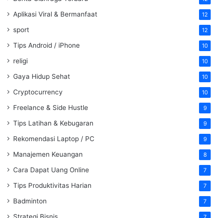
Aplikasi Viral & Bermanfaat
12
sport
12
Tips Android / iPhone
10
religi
10
Gaya Hidup Sehat
10
Cryptocurrency
10
Freelance & Side Hustle
9
Tips Latihan & Kebugaran
9
Rekomendasi Laptop / PC
9
Manajemen Keuangan
8
Cara Dapat Uang Online
7
Tips Produktivitas Harian
7
Badminton
7
Strategi Bisnis
7