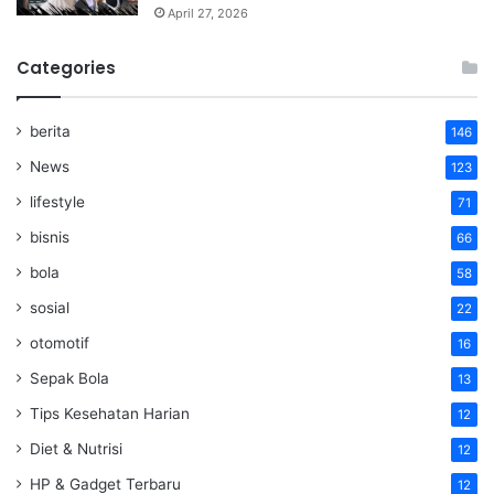
April 27, 2026
Categories
berita
146
News
123
lifestyle
71
bisnis
66
bola
58
sosial
22
otomotif
16
Sepak Bola
13
Tips Kesehatan Harian
12
Diet & Nutrisi
12
HP & Gadget Terbaru
12