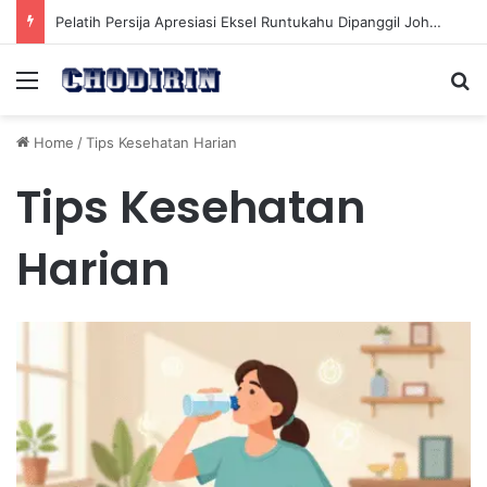
Pelatih Persija Apresiasi Eksel Runtukahu Dipanggil John Herdman, Pemain Asing Jadi Cadangan
Menu
Se
Home
/
Tips Kesehatan Harian
Tips Kesehatan
Harian