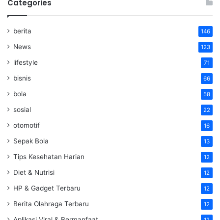
Categories
berita
146
News
123
lifestyle
71
bisnis
66
bola
58
sosial
22
otomotif
16
Sepak Bola
13
Tips Kesehatan Harian
12
Diet & Nutrisi
12
HP & Gadget Terbaru
12
Berita Olahraga Terbaru
12
Aplikasi Viral & Bermanfaat
12