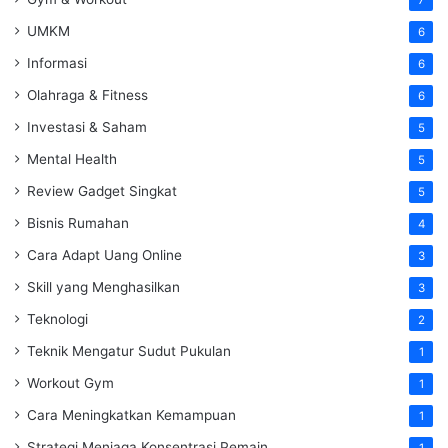
UMKM
6
Informasi
6
Olahraga & Fitness
6
Investasi & Saham
5
Mental Health
5
Review Gadget Singkat
5
Bisnis Rumahan
4
Cara Adapt Uang Online
3
Skill yang Menghasilkan
3
Teknologi
2
Teknik Mengatur Sudut Pukulan
1
Workout Gym
1
Cara Meningkatkan Kemampuan
1
Strategi Menjaga Konsentrasi Pemain
1