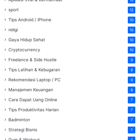
sport
12
Tips Android / iPhone
10
religi
10
Gaya Hidup Sehat
10
Cryptocurrency
10
Freelance & Side Hustle
9
Tips Latihan & Kebugaran
9
Rekomendasi Laptop / PC
9
Manajemen Keuangan
8
Cara Dapat Uang Online
7
Tips Produktivitas Harian
7
Badminton
7
Strategi Bisnis
7
Gym & Workout
7