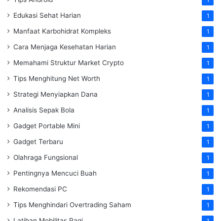
Edukasi Sehat Harian
1
Manfaat Karbohidrat Kompleks
1
Cara Menjaga Kesehatan Harian
1
Memahami Struktur Market Crypto
1
Tips Menghitung Net Worth
1
Strategi Menyiapkan Dana
1
Analisis Sepak Bola
1
Gadget Portable Mini
1
Gadget Terbaru
1
Olahraga Fungsional
1
Pentingnya Mencuci Buah
1
Rekomendasi PC
1
Tips Menghindari Overtrading Saham
1
Latihan Mobilitas Pagi
1