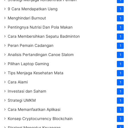
9 Cara Mendapatkan Uang
1
Menghindari Burnout
1
Pentingnya Nutrisi Dan Pola Makan
1
Cara Membersihkan Sepatu Badminton
1
Peran Pemain Cadangan
1
Analisis Pertandingan Canoe Slalom
1
Pilihan Laptop Gaming
1
Tips Menjaga Kesehatan Mata
1
Cara Alami
1
Investasi dan Saham
1
Strategi UMKM
1
Cara Memanfaatkan Aplikasi
1
Konsep Cryptocurrency Blockchain
1
Strategi Mengatur Keuangan
1