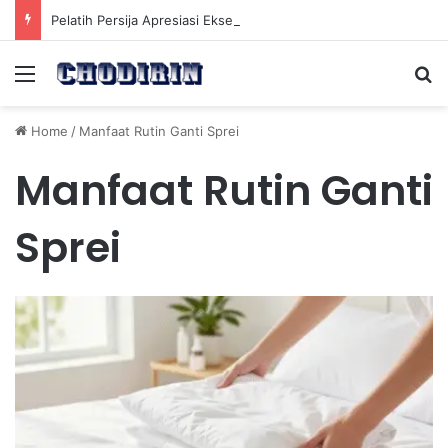
Pelatih Persija Apresiasi Eksel Runtukahu Dipanggil John Herdman, Pemain Asing Jadi Cadangan
Menu
Se
Home
/
Manfaat Rutin Ganti Sprei
Manfaat Rutin Ganti
Sprei