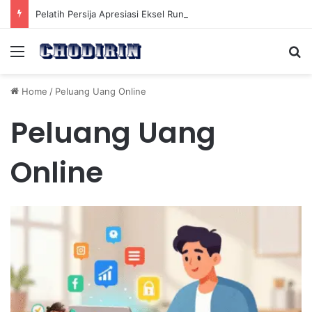
Pelatih Persija Apresiasi Eksel Runtukahu Dipanggil John Herdman, Pemain Asing Jadi Cadangan
Menu
Se
Home
/
Peluang Uang Online
Peluang Uang
Online