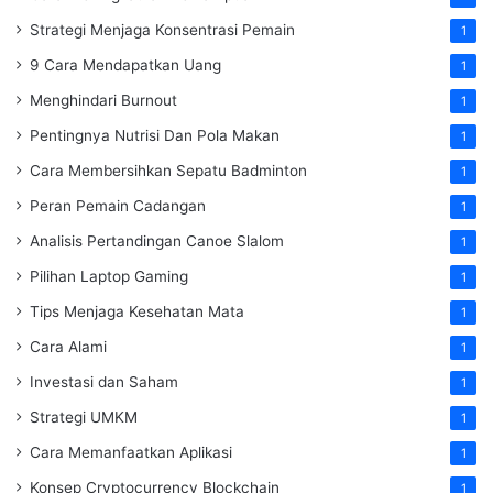
Strategi Menjaga Konsentrasi Pemain
1
9 Cara Mendapatkan Uang
1
Menghindari Burnout
1
Pentingnya Nutrisi Dan Pola Makan
1
Cara Membersihkan Sepatu Badminton
1
Peran Pemain Cadangan
1
Analisis Pertandingan Canoe Slalom
1
Pilihan Laptop Gaming
1
Tips Menjaga Kesehatan Mata
1
Cara Alami
1
Investasi dan Saham
1
Strategi UMKM
1
Cara Memanfaatkan Aplikasi
1
Konsep Cryptocurrency Blockchain
1