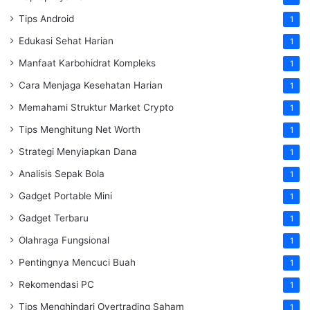
Tips Android
1
Edukasi Sehat Harian
1
Manfaat Karbohidrat Kompleks
1
Cara Menjaga Kesehatan Harian
1
Memahami Struktur Market Crypto
1
Tips Menghitung Net Worth
1
Strategi Menyiapkan Dana
1
Analisis Sepak Bola
1
Gadget Portable Mini
1
Gadget Terbaru
1
Olahraga Fungsional
1
Pentingnya Mencuci Buah
1
Rekomendasi PC
1
Tips Menghindari Overtrading Saham
1