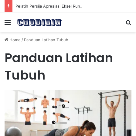
Pelatih Persija Apresiasi Eksel Runtukahu Dipanggil John Herdman, Pemain Asing Jadi Cadangan
Menu
Se
Home
/
Panduan Latihan Tubuh
Panduan Latihan
Tubuh