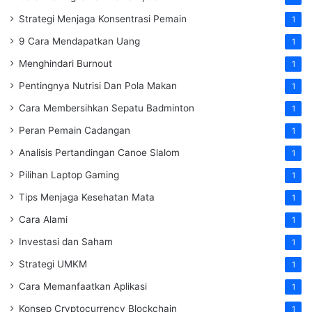
Strategi Menjaga Konsentrasi Pemain
1
9 Cara Mendapatkan Uang
1
Menghindari Burnout
1
Pentingnya Nutrisi Dan Pola Makan
1
Cara Membersihkan Sepatu Badminton
1
Peran Pemain Cadangan
1
Analisis Pertandingan Canoe Slalom
1
Pilihan Laptop Gaming
1
Tips Menjaga Kesehatan Mata
1
Cara Alami
1
Investasi dan Saham
1
Strategi UMKM
1
Cara Memanfaatkan Aplikasi
1
Konsep Cryptocurrency Blockchain
1