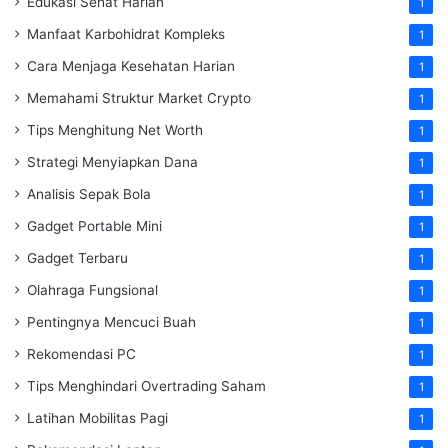
Edukasi Sehat Harian
1
Manfaat Karbohidrat Kompleks
1
Cara Menjaga Kesehatan Harian
1
Memahami Struktur Market Crypto
1
Tips Menghitung Net Worth
1
Strategi Menyiapkan Dana
1
Analisis Sepak Bola
1
Gadget Portable Mini
1
Gadget Terbaru
1
Olahraga Fungsional
1
Pentingnya Mencuci Buah
1
Rekomendasi PC
1
Tips Menghindari Overtrading Saham
1
Latihan Mobilitas Pagi
1