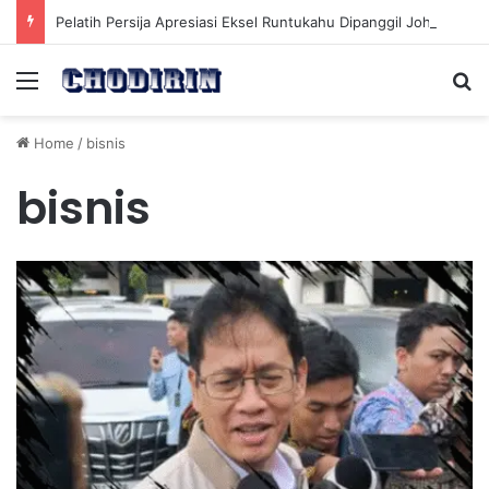
Pelatih Persija Apresiasi Eksel Runtukahu Dipanggil John Herdman, Pemain Asing Jadi Cadangan
Menu
Se
Home
/
bisnis
bisnis