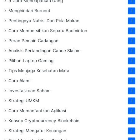
9 Cara Mendapatkan Uang
1
Menghindari Burnout
1
Pentingnya Nutrisi Dan Pola Makan
1
Cara Membersihkan Sepatu Badminton
1
Peran Pemain Cadangan
1
Analisis Pertandingan Canoe Slalom
1
Pilihan Laptop Gaming
1
Tips Menjaga Kesehatan Mata
1
Cara Alami
1
Investasi dan Saham
1
Strategi UMKM
1
Cara Memanfaatkan Aplikasi
1
Konsep Cryptocurrency Blockchain
1
Strategi Mengatur Keuangan
1