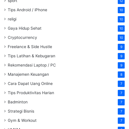
sport
12
Tips Android / iPhone
10
religi
10
Gaya Hidup Sehat
10
Cryptocurrency
10
Freelance & Side Hustle
9
Tips Latihan & Kebugaran
9
Rekomendasi Laptop / PC
9
Manajemen Keuangan
8
Cara Dapat Uang Online
7
Tips Produktivitas Harian
7
Badminton
7
Strategi Bisnis
7
Gym & Workout
7