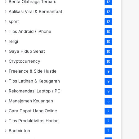
Berita Olahraga Terbaru
12
Aplikasi Viral & Bermanfaat
12
sport
12
Tips Android / iPhone
10
religi
10
Gaya Hidup Sehat
10
Cryptocurrency
10
Freelance & Side Hustle
9
Tips Latihan & Kebugaran
9
Rekomendasi Laptop / PC
9
Manajemen Keuangan
8
Cara Dapat Uang Online
7
Tips Produktivitas Harian
7
Badminton
7