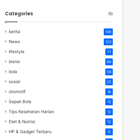
Categories
berita
146
News
123
lifestyle
71
bisnis
66
bola
58
sosial
22
otomotif
16
Sepak Bola
13
Tips Kesehatan Harian
12
Diet & Nutrisi
12
HP & Gadget Terbaru
12