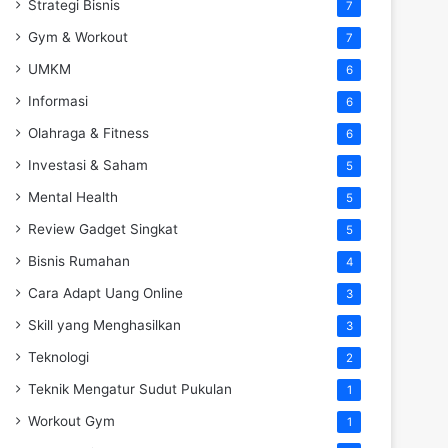
Strategi Bisnis
7
Gym & Workout
7
UMKM
6
Informasi
6
Olahraga & Fitness
6
Investasi & Saham
5
Mental Health
5
Review Gadget Singkat
5
Bisnis Rumahan
4
Cara Adapt Uang Online
3
Skill yang Menghasilkan
3
Teknologi
2
Teknik Mengatur Sudut Pukulan
1
Workout Gym
1