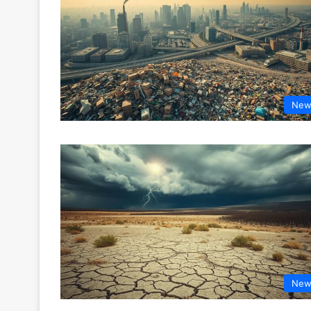
New
New