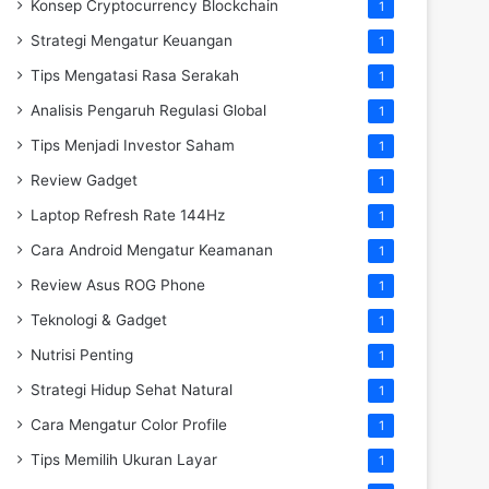
Konsep Cryptocurrency Blockchain
1
Strategi Mengatur Keuangan
1
Tips Mengatasi Rasa Serakah
1
Analisis Pengaruh Regulasi Global
1
Tips Menjadi Investor Saham
1
Review Gadget
1
Laptop Refresh Rate 144Hz
1
Cara Android Mengatur Keamanan
1
Review Asus ROG Phone
1
Teknologi & Gadget
1
Nutrisi Penting
1
Strategi Hidup Sehat Natural
1
Cara Mengatur Color Profile
1
Tips Memilih Ukuran Layar
1