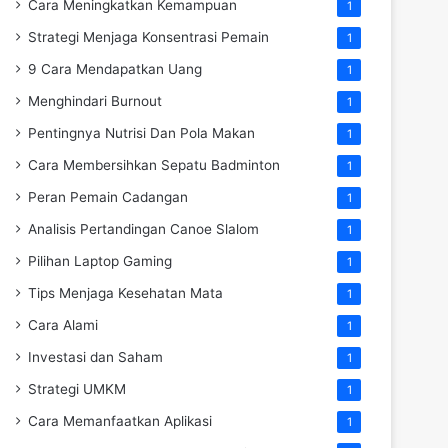
Cara Meningkatkan Kemampuan
1
Strategi Menjaga Konsentrasi Pemain
1
9 Cara Mendapatkan Uang
1
Menghindari Burnout
1
Pentingnya Nutrisi Dan Pola Makan
1
Cara Membersihkan Sepatu Badminton
1
Peran Pemain Cadangan
1
Analisis Pertandingan Canoe Slalom
1
Pilihan Laptop Gaming
1
Tips Menjaga Kesehatan Mata
1
Cara Alami
1
Investasi dan Saham
1
Strategi UMKM
1
Cara Memanfaatkan Aplikasi
1