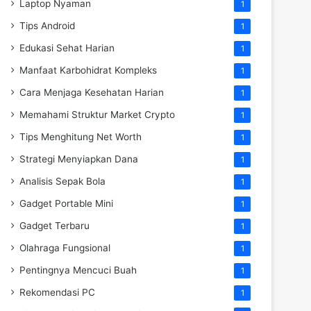
Laptop Nyaman
1
Tips Android
1
Edukasi Sehat Harian
1
Manfaat Karbohidrat Kompleks
1
Cara Menjaga Kesehatan Harian
1
Memahami Struktur Market Crypto
1
Tips Menghitung Net Worth
1
Strategi Menyiapkan Dana
1
Analisis Sepak Bola
1
Gadget Portable Mini
1
Gadget Terbaru
1
Olahraga Fungsional
1
Pentingnya Mencuci Buah
1
Rekomendasi PC
1