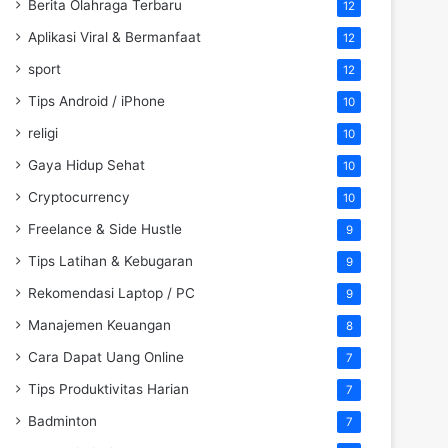
Berita Olahraga Terbaru
12
Aplikasi Viral & Bermanfaat
12
sport
12
Tips Android / iPhone
10
religi
10
Gaya Hidup Sehat
10
Cryptocurrency
10
Freelance & Side Hustle
9
Tips Latihan & Kebugaran
9
Rekomendasi Laptop / PC
9
Manajemen Keuangan
8
Cara Dapat Uang Online
7
Tips Produktivitas Harian
7
Badminton
7