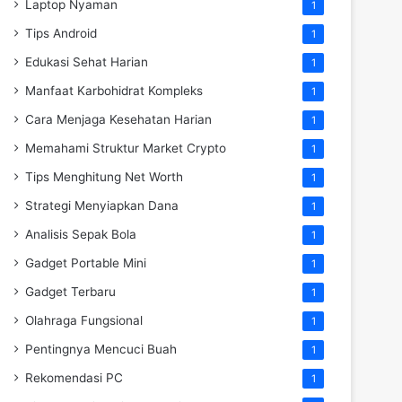
Laptop Nyaman
1
Tips Android
1
Edukasi Sehat Harian
1
Manfaat Karbohidrat Kompleks
1
Cara Menjaga Kesehatan Harian
1
Memahami Struktur Market Crypto
1
Tips Menghitung Net Worth
1
Strategi Menyiapkan Dana
1
Analisis Sepak Bola
1
Gadget Portable Mini
1
Gadget Terbaru
1
Olahraga Fungsional
1
Pentingnya Mencuci Buah
1
Rekomendasi PC
1