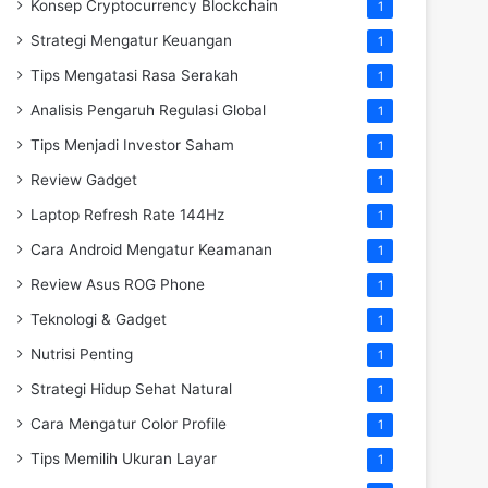
Konsep Cryptocurrency Blockchain
1
Strategi Mengatur Keuangan
1
Tips Mengatasi Rasa Serakah
1
Analisis Pengaruh Regulasi Global
1
Tips Menjadi Investor Saham
1
Review Gadget
1
Laptop Refresh Rate 144Hz
1
Cara Android Mengatur Keamanan
1
Review Asus ROG Phone
1
Teknologi & Gadget
1
Nutrisi Penting
1
Strategi Hidup Sehat Natural
1
Cara Mengatur Color Profile
1
Tips Memilih Ukuran Layar
1