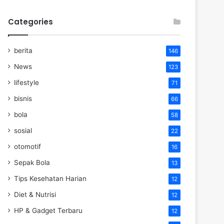
Categories
berita
146
News
123
lifestyle
71
bisnis
66
bola
58
sosial
22
otomotif
16
Sepak Bola
13
Tips Kesehatan Harian
12
Diet & Nutrisi
12
HP & Gadget Terbaru
12