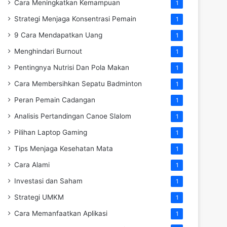
Cara Meningkatkan Kemampuan
1
Strategi Menjaga Konsentrasi Pemain
1
9 Cara Mendapatkan Uang
1
Menghindari Burnout
1
Pentingnya Nutrisi Dan Pola Makan
1
Cara Membersihkan Sepatu Badminton
1
Peran Pemain Cadangan
1
Analisis Pertandingan Canoe Slalom
1
Pilihan Laptop Gaming
1
Tips Menjaga Kesehatan Mata
1
Cara Alami
1
Investasi dan Saham
1
Strategi UMKM
1
Cara Memanfaatkan Aplikasi
1