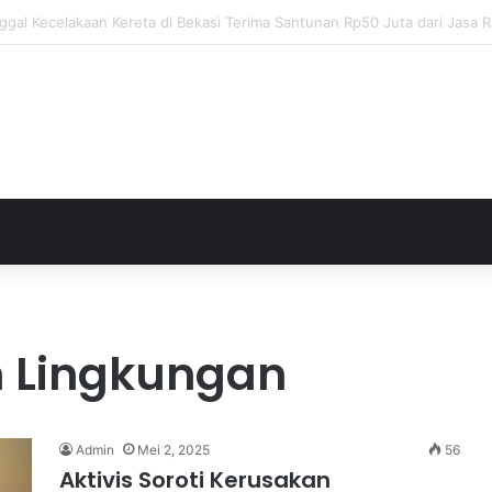
ja Apresiasi Eksel Runtukahu Dipanggil John Herdman, Pemain Asing Jad
 Lingkungan
Admin
Mei 2, 2025
56
Aktivis Soroti Kerusakan