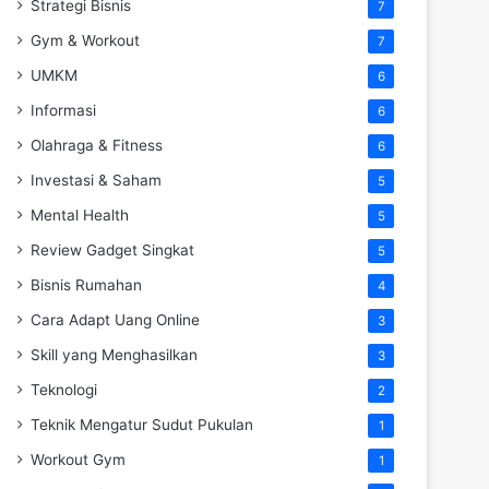
Strategi Bisnis
7
Gym & Workout
7
UMKM
6
Informasi
6
Olahraga & Fitness
6
Investasi & Saham
5
Mental Health
5
Review Gadget Singkat
5
Bisnis Rumahan
4
Cara Adapt Uang Online
3
Skill yang Menghasilkan
3
Teknologi
2
Teknik Mengatur Sudut Pukulan
1
Workout Gym
1