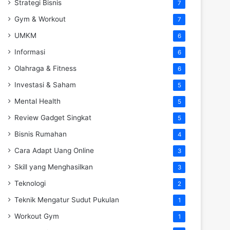
Strategi Bisnis
7
Gym & Workout
7
UMKM
6
Informasi
6
Olahraga & Fitness
6
Investasi & Saham
5
Mental Health
5
Review Gadget Singkat
5
Bisnis Rumahan
4
Cara Adapt Uang Online
3
Skill yang Menghasilkan
3
Teknologi
2
Teknik Mengatur Sudut Pukulan
1
Workout Gym
1