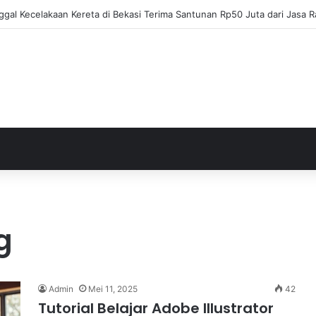
ja Apresiasi Eksel Runtukahu Dipanggil John Herdman, Pemain Asing Jad
g
Admin
Mei 11, 2025
42
Tutorial Belajar Adobe Illustrator