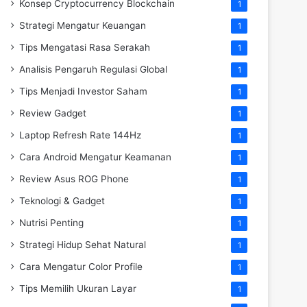
Konsep Cryptocurrency Blockchain
1
Strategi Mengatur Keuangan
1
Tips Mengatasi Rasa Serakah
1
Analisis Pengaruh Regulasi Global
1
Tips Menjadi Investor Saham
1
Review Gadget
1
Laptop Refresh Rate 144Hz
1
Cara Android Mengatur Keamanan
1
Review Asus ROG Phone
1
Teknologi & Gadget
1
Nutrisi Penting
1
Strategi Hidup Sehat Natural
1
Cara Mengatur Color Profile
1
Tips Memilih Ukuran Layar
1