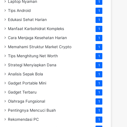
Laptop Nyaman
1
Tips Android
1
Edukasi Sehat Harian
1
Manfaat Karbohidrat Kompleks
1
Cara Menjaga Kesehatan Harian
1
Memahami Struktur Market Crypto
1
Tips Menghitung Net Worth
1
Strategi Menyiapkan Dana
1
Analisis Sepak Bola
1
Gadget Portable Mini
1
Gadget Terbaru
1
Olahraga Fungsional
1
Pentingnya Mencuci Buah
1
Rekomendasi PC
1