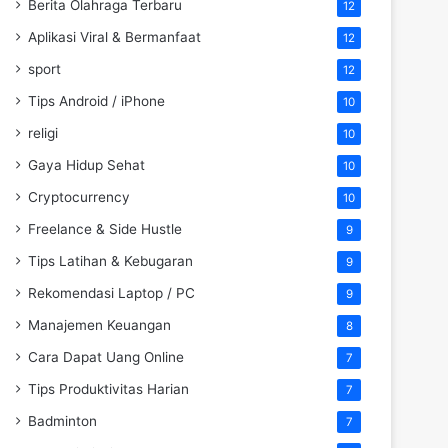
Berita Olahraga Terbaru
12
Aplikasi Viral & Bermanfaat
12
sport
12
Tips Android / iPhone
10
religi
10
Gaya Hidup Sehat
10
Cryptocurrency
10
Freelance & Side Hustle
9
Tips Latihan & Kebugaran
9
Rekomendasi Laptop / PC
9
Manajemen Keuangan
8
Cara Dapat Uang Online
7
Tips Produktivitas Harian
7
Badminton
7