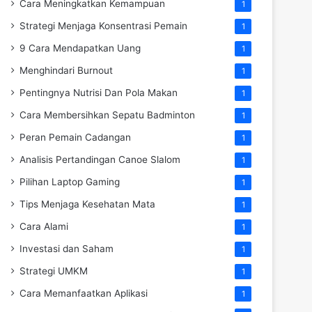
Cara Meningkatkan Kemampuan
1
Strategi Menjaga Konsentrasi Pemain
1
9 Cara Mendapatkan Uang
1
Menghindari Burnout
1
Pentingnya Nutrisi Dan Pola Makan
1
Cara Membersihkan Sepatu Badminton
1
Peran Pemain Cadangan
1
Analisis Pertandingan Canoe Slalom
1
Pilihan Laptop Gaming
1
Tips Menjaga Kesehatan Mata
1
Cara Alami
1
Investasi dan Saham
1
Strategi UMKM
1
Cara Memanfaatkan Aplikasi
1