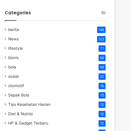
Categories
berita
146
News
123
lifestyle
71
bisnis
66
bola
58
sosial
22
otomotif
16
Sepak Bola
13
Tips Kesehatan Harian
12
Diet & Nutrisi
12
HP & Gadget Terbaru
12