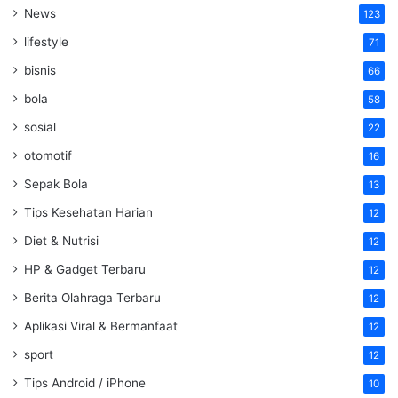
News
123
lifestyle
71
bisnis
66
bola
58
sosial
22
otomotif
16
Sepak Bola
13
Tips Kesehatan Harian
12
Diet & Nutrisi
12
HP & Gadget Terbaru
12
Berita Olahraga Terbaru
12
Aplikasi Viral & Bermanfaat
12
sport
12
Tips Android / iPhone
10