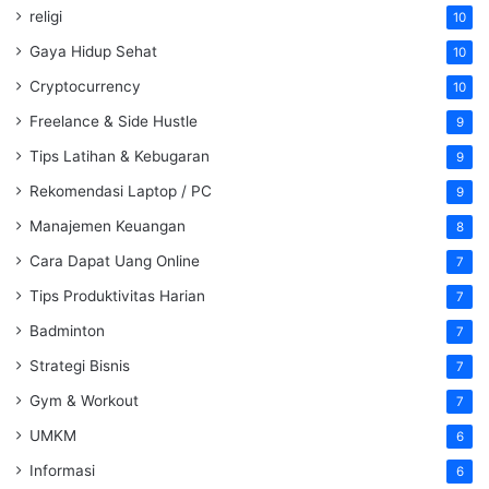
religi
10
Gaya Hidup Sehat
10
Cryptocurrency
10
Freelance & Side Hustle
9
Tips Latihan & Kebugaran
9
Rekomendasi Laptop / PC
9
Manajemen Keuangan
8
Cara Dapat Uang Online
7
Tips Produktivitas Harian
7
Badminton
7
Strategi Bisnis
7
Gym & Workout
7
UMKM
6
Informasi
6