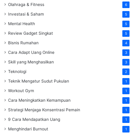
Olahraga & Fitness
6
Investasi & Saham
5
Mental Health
5
Review Gadget Singkat
5
Bisnis Rumahan
4
Cara Adapt Uang Online
3
Skill yang Menghasilkan
3
Teknologi
2
Teknik Mengatur Sudut Pukulan
1
Workout Gym
1
Cara Meningkatkan Kemampuan
1
Strategi Menjaga Konsentrasi Pemain
1
9 Cara Mendapatkan Uang
1
Menghindari Burnout
1