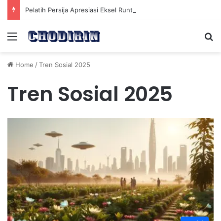
Pelatih Persija Apresiasi Eksel Runtukahu Dipanggil John Herdman, Pemain Asing Jadi Cadangan
Menu
Se
Home
/
Tren Sosial 2025
Tren Sosial 2025