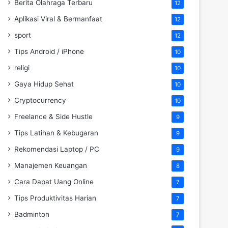
Berita Olahraga Terbaru
12
Aplikasi Viral & Bermanfaat
12
sport
12
Tips Android / iPhone
10
religi
10
Gaya Hidup Sehat
10
Cryptocurrency
10
Freelance & Side Hustle
9
Tips Latihan & Kebugaran
9
Rekomendasi Laptop / PC
9
Manajemen Keuangan
8
Cara Dapat Uang Online
7
Tips Produktivitas Harian
7
Badminton
7