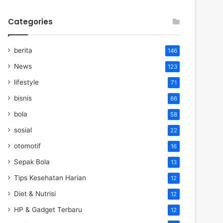
Categories
berita
146
News
123
lifestyle
71
bisnis
66
bola
58
sosial
22
otomotif
16
Sepak Bola
13
Tips Kesehatan Harian
12
Diet & Nutrisi
12
HP & Gadget Terbaru
12