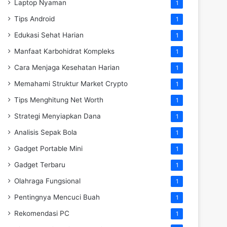
Laptop Nyaman
1
Tips Android
1
Edukasi Sehat Harian
1
Manfaat Karbohidrat Kompleks
1
Cara Menjaga Kesehatan Harian
1
Memahami Struktur Market Crypto
1
Tips Menghitung Net Worth
1
Strategi Menyiapkan Dana
1
Analisis Sepak Bola
1
Gadget Portable Mini
1
Gadget Terbaru
1
Olahraga Fungsional
1
Pentingnya Mencuci Buah
1
Rekomendasi PC
1