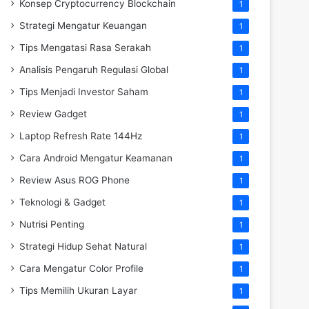
Konsep Cryptocurrency Blockchain
1
Strategi Mengatur Keuangan
1
Tips Mengatasi Rasa Serakah
1
Analisis Pengaruh Regulasi Global
1
Tips Menjadi Investor Saham
1
Review Gadget
1
Laptop Refresh Rate 144Hz
1
Cara Android Mengatur Keamanan
1
Review Asus ROG Phone
1
Teknologi & Gadget
1
Nutrisi Penting
1
Strategi Hidup Sehat Natural
1
Cara Mengatur Color Profile
1
Tips Memilih Ukuran Layar
1