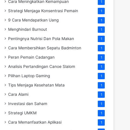
Cara Meningkatkan Kemampuan
1
Strategi Menjaga Konsentrasi Pemain
1
9 Cara Mendapatkan Uang
1
Menghindari Burnout
1
Pentingnya Nutrisi Dan Pola Makan
1
Cara Membersihkan Sepatu Badminton
1
Peran Pemain Cadangan
1
Analisis Pertandingan Canoe Slalom
1
Pilihan Laptop Gaming
1
Tips Menjaga Kesehatan Mata
1
Cara Alami
1
Investasi dan Saham
1
Strategi UMKM
1
Cara Memanfaatkan Aplikasi
1