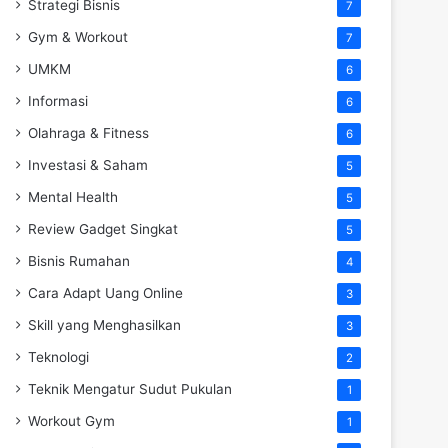
Strategi Bisnis
7
Gym & Workout
7
UMKM
6
Informasi
6
Olahraga & Fitness
6
Investasi & Saham
5
Mental Health
5
Review Gadget Singkat
5
Bisnis Rumahan
4
Cara Adapt Uang Online
3
Skill yang Menghasilkan
3
Teknologi
2
Teknik Mengatur Sudut Pukulan
1
Workout Gym
1