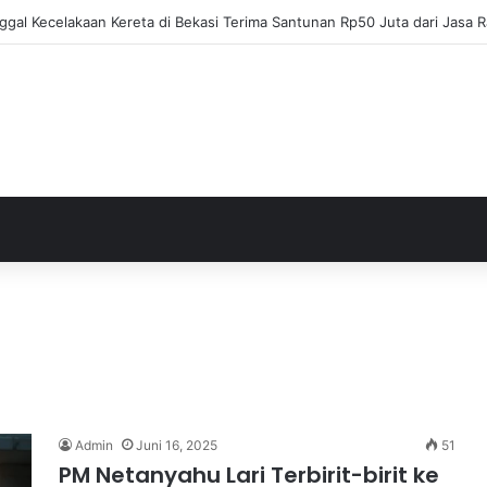
ja Apresiasi Eksel Runtukahu Dipanggil John Herdman, Pemain Asing Jad
Admin
Juni 16, 2025
51
PM Netanyahu Lari Terbirit-birit ke