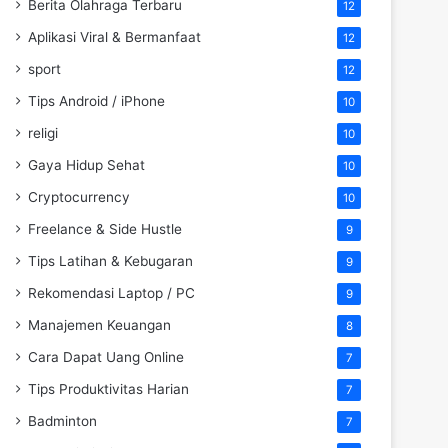
Berita Olahraga Terbaru
12
Aplikasi Viral & Bermanfaat
12
sport
12
Tips Android / iPhone
10
religi
10
Gaya Hidup Sehat
10
Cryptocurrency
10
Freelance & Side Hustle
9
Tips Latihan & Kebugaran
9
Rekomendasi Laptop / PC
9
Manajemen Keuangan
8
Cara Dapat Uang Online
7
Tips Produktivitas Harian
7
Badminton
7