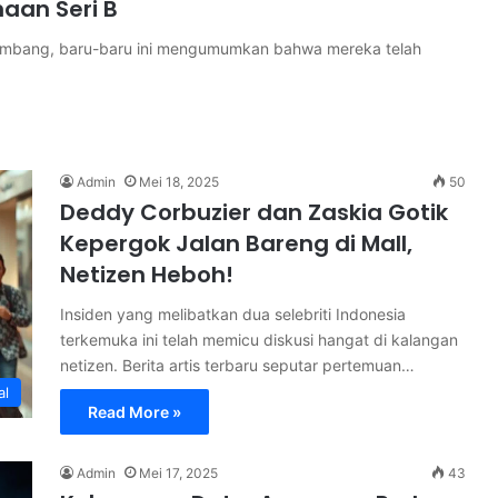
aan Seri B
kembang, baru-baru ini mengumumkan bahwa mereka telah
Admin
Mei 18, 2025
50
Deddy Corbuzier dan Zaskia Gotik
Kepergok Jalan Bareng di Mall,
Netizen Heboh!
Insiden yang melibatkan dua selebriti Indonesia
terkemuka ini telah memicu diskusi hangat di kalangan
netizen. Berita artis terbaru seputar pertemuan…
al
Read More »
Admin
Mei 17, 2025
43