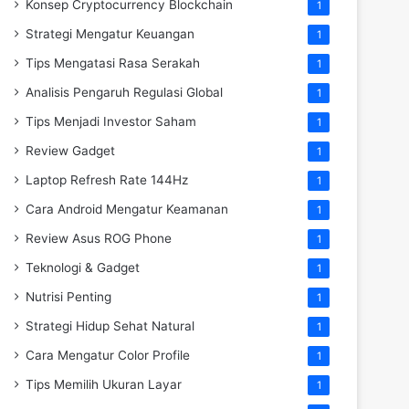
Konsep Cryptocurrency Blockchain
1
Strategi Mengatur Keuangan
1
Tips Mengatasi Rasa Serakah
1
Analisis Pengaruh Regulasi Global
1
Tips Menjadi Investor Saham
1
Review Gadget
1
Laptop Refresh Rate 144Hz
1
Cara Android Mengatur Keamanan
1
Review Asus ROG Phone
1
Teknologi & Gadget
1
Nutrisi Penting
1
Strategi Hidup Sehat Natural
1
Cara Mengatur Color Profile
1
Tips Memilih Ukuran Layar
1