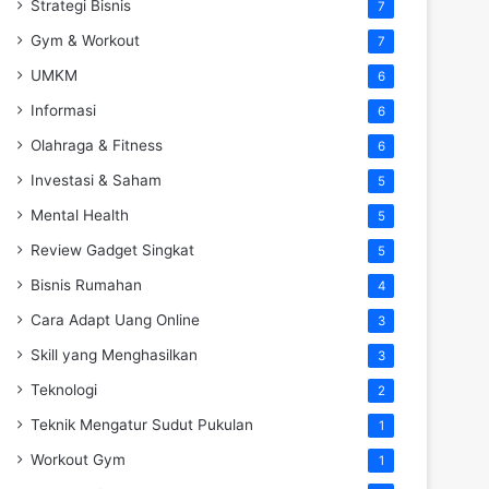
Strategi Bisnis
7
Gym & Workout
7
UMKM
6
Informasi
6
Olahraga & Fitness
6
Investasi & Saham
5
Mental Health
5
Review Gadget Singkat
5
Bisnis Rumahan
4
Cara Adapt Uang Online
3
Skill yang Menghasilkan
3
Teknologi
2
Teknik Mengatur Sudut Pukulan
1
Workout Gym
1