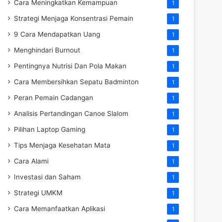
Cara Meningkatkan Kemampuan
1
Strategi Menjaga Konsentrasi Pemain
1
9 Cara Mendapatkan Uang
1
Menghindari Burnout
1
Pentingnya Nutrisi Dan Pola Makan
1
Cara Membersihkan Sepatu Badminton
1
Peran Pemain Cadangan
1
Analisis Pertandingan Canoe Slalom
1
Pilihan Laptop Gaming
1
Tips Menjaga Kesehatan Mata
1
Cara Alami
1
Investasi dan Saham
1
Strategi UMKM
1
Cara Memanfaatkan Aplikasi
1