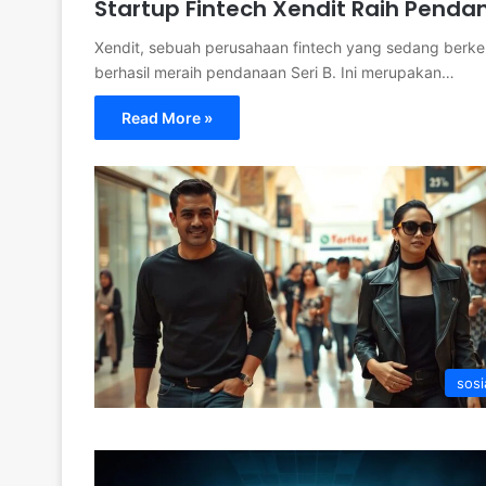
Startup Fintech Xendit Raih Pendan
Xendit, sebuah perusahaan fintech yang sedang ber
berhasil meraih pendanaan Seri B. Ini merupakan…
Read More »
sosi