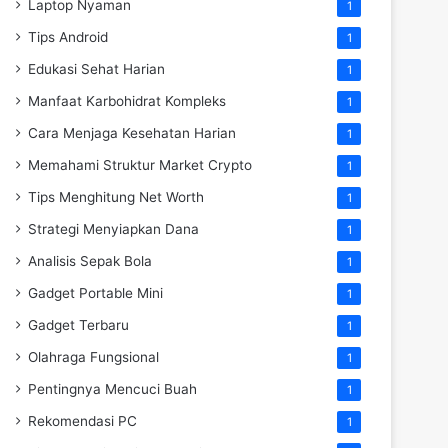
Laptop Nyaman
1
Tips Android
1
Edukasi Sehat Harian
1
Manfaat Karbohidrat Kompleks
1
Cara Menjaga Kesehatan Harian
1
Memahami Struktur Market Crypto
1
Tips Menghitung Net Worth
1
Strategi Menyiapkan Dana
1
Analisis Sepak Bola
1
Gadget Portable Mini
1
Gadget Terbaru
1
Olahraga Fungsional
1
Pentingnya Mencuci Buah
1
Rekomendasi PC
1