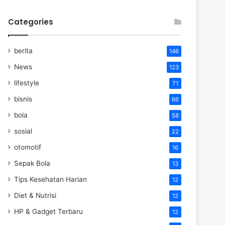
Categories
berita
146
News
123
lifestyle
71
bisnis
66
bola
58
sosial
22
otomotif
16
Sepak Bola
13
Tips Kesehatan Harian
12
Diet & Nutrisi
12
HP & Gadget Terbaru
12