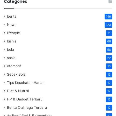
Categories
berita
146
News
123
lifestyle
71
bisnis
66
bola
58
sosial
22
otomotif
16
Sepak Bola
13
Tips Kesehatan Harian
12
Diet & Nutrisi
12
HP & Gadget Terbaru
12
Berita Olahraga Terbaru
12
Aplikasi Viral & Bermanfaat
12