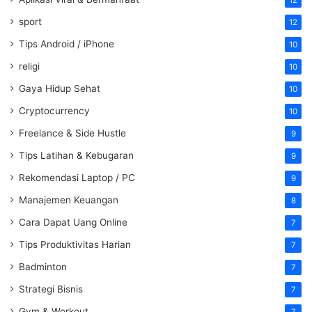
sport
12
Tips Android / iPhone
10
religi
10
Gaya Hidup Sehat
10
Cryptocurrency
10
Freelance & Side Hustle
9
Tips Latihan & Kebugaran
9
Rekomendasi Laptop / PC
9
Manajemen Keuangan
8
Cara Dapat Uang Online
7
Tips Produktivitas Harian
7
Badminton
7
Strategi Bisnis
7
Gym & Workout
7