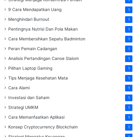
9 Cara Mendapatkan Uang
1
Menghindari Burnout
1
Pentingnya Nutrisi Dan Pola Makan
1
Cara Membersihkan Sepatu Badminton
1
Peran Pemain Cadangan
1
Analisis Pertandingan Canoe Slalom
1
Pilihan Laptop Gaming
1
Tips Menjaga Kesehatan Mata
1
Cara Alami
1
Investasi dan Saham
1
Strategi UMKM
1
Cara Memanfaatkan Aplikasi
1
Konsep Cryptocurrency Blockchain
1
Strategi Mengatur Keuangan
1