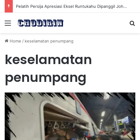
Pelatih Persija Apresiasi Eksel Runtukahu Dipanggil John Herdman, Pemain Asing Jadi Cadangan
Menu
Se
Home
/
keselamatan penumpang
keselamatan
penumpang