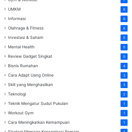
UMKM
6
Informasi
6
Olahraga & Fitness
6
Investasi & Saham
5
Mental Health
5
Review Gadget Singkat
5
Bisnis Rumahan
4
Cara Adapt Uang Online
3
Skill yang Menghasilkan
3
Teknologi
2
Teknik Mengatur Sudut Pukulan
1
Workout Gym
1
Cara Meningkatkan Kemampuan
1
Strategi Menjaga Konsentrasi Pemain
1