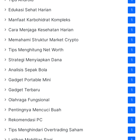
Edukasi Sehat Harian
1
Manfaat Karbohidrat Kompleks
1
Cara Menjaga Kesehatan Harian
1
Memahami Struktur Market Crypto
1
Tips Menghitung Net Worth
1
Strategi Menyiapkan Dana
1
Analisis Sepak Bola
1
Gadget Portable Mini
1
Gadget Terbaru
1
Olahraga Fungsional
1
Pentingnya Mencuci Buah
1
Rekomendasi PC
1
Tips Menghindari Overtrading Saham
1
Latihan Mobilitas Pagi
1