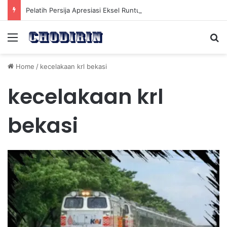
Pelatih Persija Apresiasi Eksel Runtukahu Dipanggil John Herdman, Pemain Asing Jadi Cadangan
Menu
Se
Home
/
kecelakaan krl bekasi
kecelakaan krl
bekasi