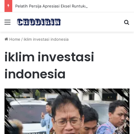
Pelatih Persija Apresiasi Eksel Runtukahu Dipanggil John Herdman, Pemain Asing Jadi Cadangan
Menu
Se
Home
/
iklim investasi indonesia
iklim investasi
indonesia