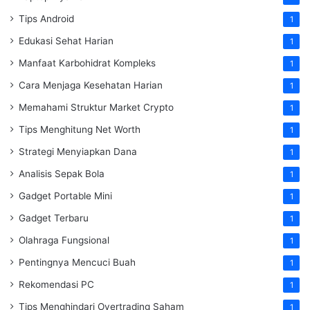
Tips Android
1
Edukasi Sehat Harian
1
Manfaat Karbohidrat Kompleks
1
Cara Menjaga Kesehatan Harian
1
Memahami Struktur Market Crypto
1
Tips Menghitung Net Worth
1
Strategi Menyiapkan Dana
1
Analisis Sepak Bola
1
Gadget Portable Mini
1
Gadget Terbaru
1
Olahraga Fungsional
1
Pentingnya Mencuci Buah
1
Rekomendasi PC
1
Tips Menghindari Overtrading Saham
1