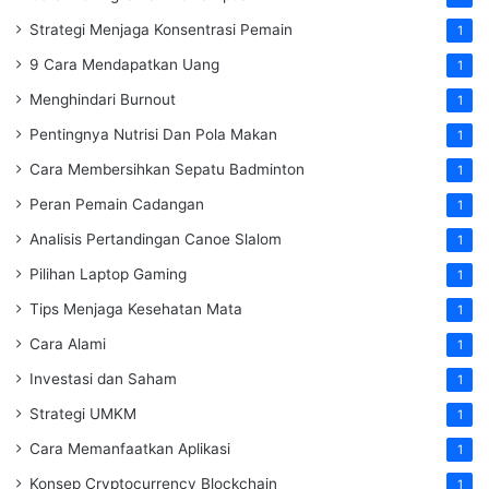
Strategi Menjaga Konsentrasi Pemain
1
9 Cara Mendapatkan Uang
1
Menghindari Burnout
1
Pentingnya Nutrisi Dan Pola Makan
1
Cara Membersihkan Sepatu Badminton
1
Peran Pemain Cadangan
1
Analisis Pertandingan Canoe Slalom
1
Pilihan Laptop Gaming
1
Tips Menjaga Kesehatan Mata
1
Cara Alami
1
Investasi dan Saham
1
Strategi UMKM
1
Cara Memanfaatkan Aplikasi
1
Konsep Cryptocurrency Blockchain
1