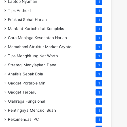
Laptop Nyaman
1
Tips Android
1
Edukasi Sehat Harian
1
Manfaat Karbohidrat Kompleks
1
Cara Menjaga Kesehatan Harian
1
Memahami Struktur Market Crypto
1
Tips Menghitung Net Worth
1
Strategi Menyiapkan Dana
1
Analisis Sepak Bola
1
Gadget Portable Mini
1
Gadget Terbaru
1
Olahraga Fungsional
1
Pentingnya Mencuci Buah
1
Rekomendasi PC
1