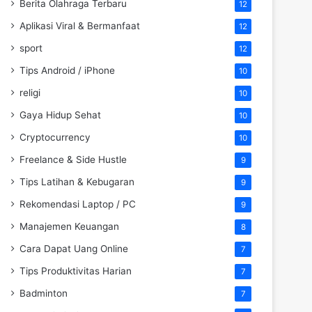
Berita Olahraga Terbaru
12
Aplikasi Viral & Bermanfaat
12
sport
12
Tips Android / iPhone
10
religi
10
Gaya Hidup Sehat
10
Cryptocurrency
10
Freelance & Side Hustle
9
Tips Latihan & Kebugaran
9
Rekomendasi Laptop / PC
9
Manajemen Keuangan
8
Cara Dapat Uang Online
7
Tips Produktivitas Harian
7
Badminton
7