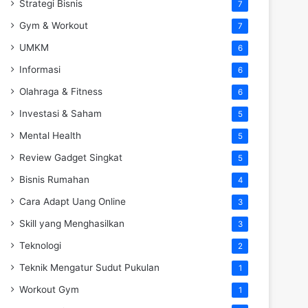
Strategi Bisnis
7
Gym & Workout
7
UMKM
6
Informasi
6
Olahraga & Fitness
6
Investasi & Saham
5
Mental Health
5
Review Gadget Singkat
5
Bisnis Rumahan
4
Cara Adapt Uang Online
3
Skill yang Menghasilkan
3
Teknologi
2
Teknik Mengatur Sudut Pukulan
1
Workout Gym
1