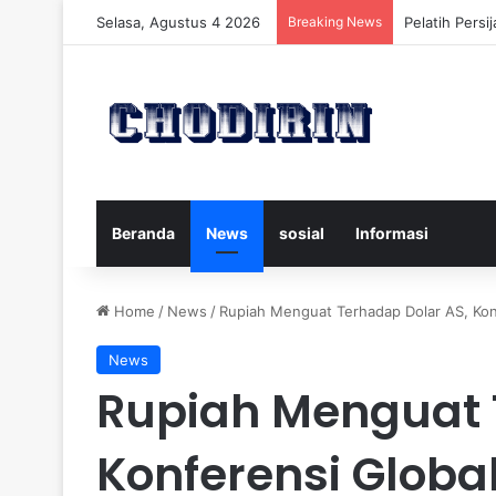
Selasa, Agustus 4 2026
Breaking News
Pelatih Pers
Beranda
News
sosial
Informasi
Home
/
News
/
Rupiah Menguat Terhadap Dolar AS, Konf
News
Rupiah Menguat 
Konferensi Globa