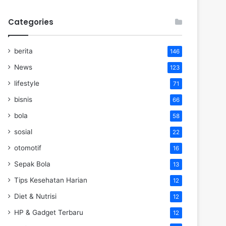
Categories
berita
146
News
123
lifestyle
71
bisnis
66
bola
58
sosial
22
otomotif
16
Sepak Bola
13
Tips Kesehatan Harian
12
Diet & Nutrisi
12
HP & Gadget Terbaru
12