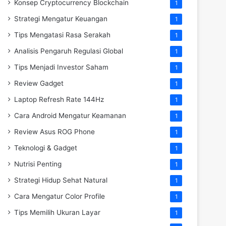
Konsep Cryptocurrency Blockchain
1
Strategi Mengatur Keuangan
1
Tips Mengatasi Rasa Serakah
1
Analisis Pengaruh Regulasi Global
1
Tips Menjadi Investor Saham
1
Review Gadget
1
Laptop Refresh Rate 144Hz
1
Cara Android Mengatur Keamanan
1
Review Asus ROG Phone
1
Teknologi & Gadget
1
Nutrisi Penting
1
Strategi Hidup Sehat Natural
1
Cara Mengatur Color Profile
1
Tips Memilih Ukuran Layar
1