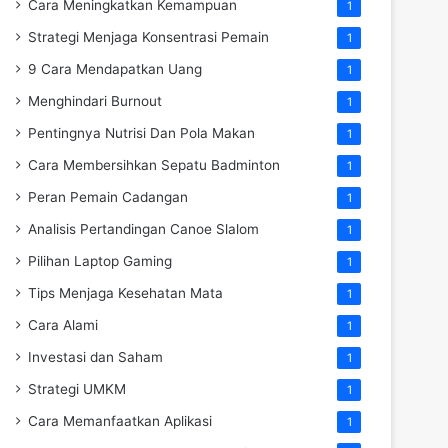
Cara Meningkatkan Kemampuan
1
Strategi Menjaga Konsentrasi Pemain
1
9 Cara Mendapatkan Uang
1
Menghindari Burnout
1
Pentingnya Nutrisi Dan Pola Makan
1
Cara Membersihkan Sepatu Badminton
1
Peran Pemain Cadangan
1
Analisis Pertandingan Canoe Slalom
1
Pilihan Laptop Gaming
1
Tips Menjaga Kesehatan Mata
1
Cara Alami
1
Investasi dan Saham
1
Strategi UMKM
1
Cara Memanfaatkan Aplikasi
1