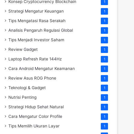
Konsep Cryptocurrency Blockchain
1
Strategi Mengatur Keuangan
1
Tips Mengatasi Rasa Serakah
1
Analisis Pengaruh Regulasi Global
1
Tips Menjadi Investor Saham
1
Review Gadget
1
Laptop Refresh Rate 144Hz
1
Cara Android Mengatur Keamanan
1
Review Asus ROG Phone
1
Teknologi & Gadget
1
Nutrisi Penting
1
Strategi Hidup Sehat Natural
1
Cara Mengatur Color Profile
1
Tips Memilih Ukuran Layar
1