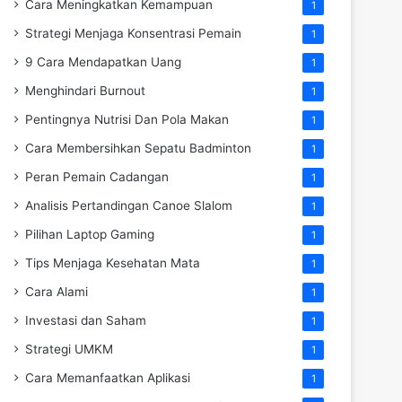
Cara Meningkatkan Kemampuan
1
Strategi Menjaga Konsentrasi Pemain
1
9 Cara Mendapatkan Uang
1
Menghindari Burnout
1
Pentingnya Nutrisi Dan Pola Makan
1
Cara Membersihkan Sepatu Badminton
1
Peran Pemain Cadangan
1
Analisis Pertandingan Canoe Slalom
1
Pilihan Laptop Gaming
1
Tips Menjaga Kesehatan Mata
1
Cara Alami
1
Investasi dan Saham
1
Strategi UMKM
1
Cara Memanfaatkan Aplikasi
1