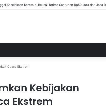
ja Apresiasi Eksel Runtukahu Dipanggil John Herdman, Pemain Asing Jad
rkait Cuaca Ekstrem
mkan Kebijakan
ca Ekstrem