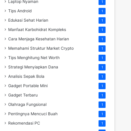
Laptop Nyaman
1
Tips Android
1
Edukasi Sehat Harian
1
Manfaat Karbohidrat Kompleks
1
Cara Menjaga Kesehatan Harian
1
Memahami Struktur Market Crypto
1
Tips Menghitung Net Worth
1
Strategi Menyiapkan Dana
1
Analisis Sepak Bola
1
Gadget Portable Mini
1
Gadget Terbaru
1
Olahraga Fungsional
1
Pentingnya Mencuci Buah
1
Rekomendasi PC
1