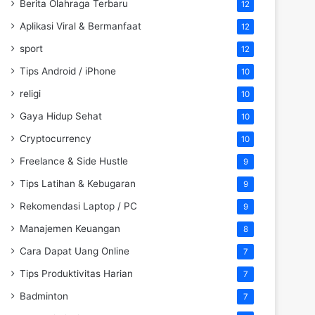
Berita Olahraga Terbaru
12
Aplikasi Viral & Bermanfaat
12
sport
12
Tips Android / iPhone
10
religi
10
Gaya Hidup Sehat
10
Cryptocurrency
10
Freelance & Side Hustle
9
Tips Latihan & Kebugaran
9
Rekomendasi Laptop / PC
9
Manajemen Keuangan
8
Cara Dapat Uang Online
7
Tips Produktivitas Harian
7
Badminton
7