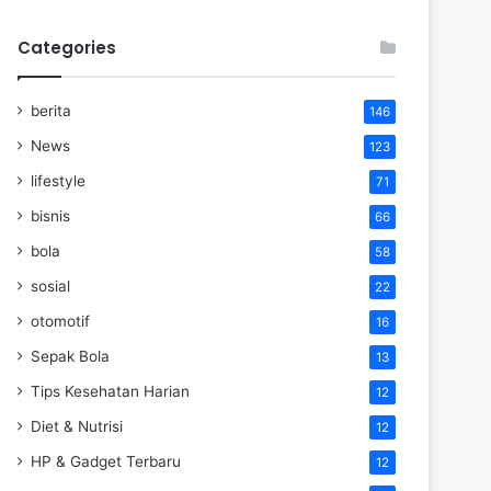
Categories
berita
146
News
123
lifestyle
71
bisnis
66
bola
58
sosial
22
otomotif
16
Sepak Bola
13
Tips Kesehatan Harian
12
Diet & Nutrisi
12
HP & Gadget Terbaru
12