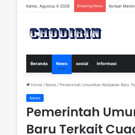
Kamis, Agustus 6 2026
Breaking News
Pelatih Persi
Beranda
News
sosial
Informasi
Home
/
News
/
Pemerintah Umumkan Kebijakan Baru Te
News
Pemerintah Umu
Baru Terkait Cua