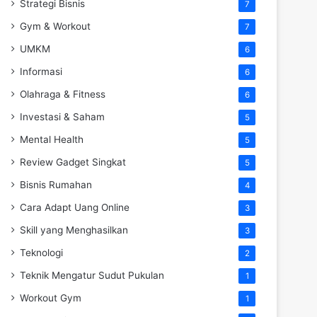
Strategi Bisnis
7
Gym & Workout
7
UMKM
6
Informasi
6
Olahraga & Fitness
6
Investasi & Saham
5
Mental Health
5
Review Gadget Singkat
5
Bisnis Rumahan
4
Cara Adapt Uang Online
3
Skill yang Menghasilkan
3
Teknologi
2
Teknik Mengatur Sudut Pukulan
1
Workout Gym
1