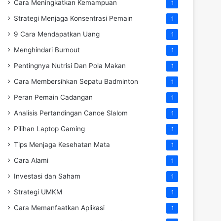
Cara Meningkatkan Kemampuan
1
Strategi Menjaga Konsentrasi Pemain
1
9 Cara Mendapatkan Uang
1
Menghindari Burnout
1
Pentingnya Nutrisi Dan Pola Makan
1
Cara Membersihkan Sepatu Badminton
1
Peran Pemain Cadangan
1
Analisis Pertandingan Canoe Slalom
1
Pilihan Laptop Gaming
1
Tips Menjaga Kesehatan Mata
1
Cara Alami
1
Investasi dan Saham
1
Strategi UMKM
1
Cara Memanfaatkan Aplikasi
1