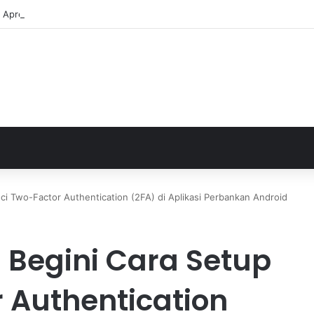
ja Apresiasi Eksel Runtukahu Dipanggil John Herdman, Pemain Asing Jad
ci Two-Factor Authentication (2FA) di Aplikasi Perbankan Android
! Begini Cara Setup
 Authentication