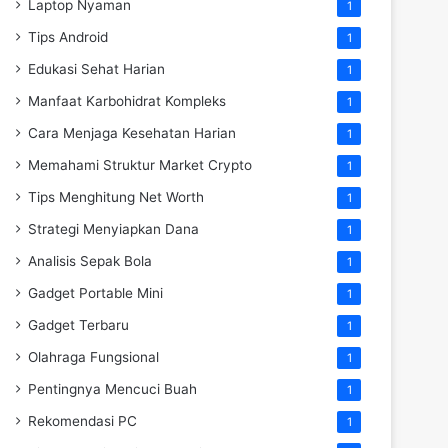
Laptop Nyaman
1
Tips Android
1
Edukasi Sehat Harian
1
Manfaat Karbohidrat Kompleks
1
Cara Menjaga Kesehatan Harian
1
Memahami Struktur Market Crypto
1
Tips Menghitung Net Worth
1
Strategi Menyiapkan Dana
1
Analisis Sepak Bola
1
Gadget Portable Mini
1
Gadget Terbaru
1
Olahraga Fungsional
1
Pentingnya Mencuci Buah
1
Rekomendasi PC
1