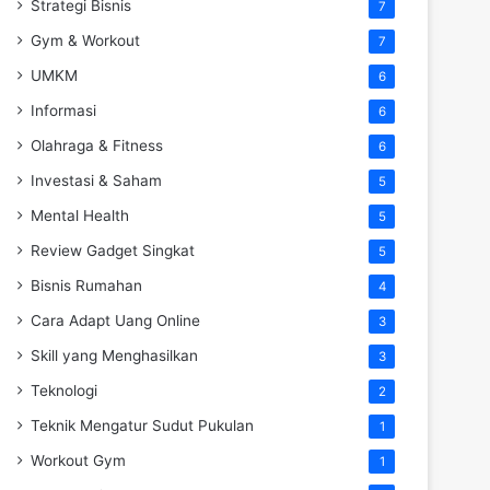
Strategi Bisnis
7
Gym & Workout
7
UMKM
6
Informasi
6
Olahraga & Fitness
6
Investasi & Saham
5
Mental Health
5
Review Gadget Singkat
5
Bisnis Rumahan
4
Cara Adapt Uang Online
3
Skill yang Menghasilkan
3
Teknologi
2
Teknik Mengatur Sudut Pukulan
1
Workout Gym
1