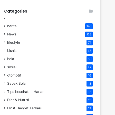
Categories
berita
146
News
123
lifestyle
71
bisnis
66
bola
58
sosial
22
otomotif
16
Sepak Bola
13
Tips Kesehatan Harian
12
Diet & Nutrisi
12
HP & Gadget Terbaru
12