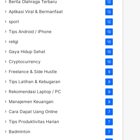
Berita Olahraga Terbaru
12
Aplikasi Viral & Bermanfaat
12
sport
12
Tips Android / iPhone
10
religi
10
Gaya Hidup Sehat
10
Cryptocurrency
10
Freelance & Side Hustle
9
Tips Latihan & Kebugaran
9
Rekomendasi Laptop / PC
9
Manajemen Keuangan
8
Cara Dapat Uang Online
7
Tips Produktivitas Harian
7
Badminton
7