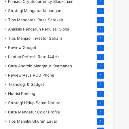
Konsep Cryptocurrency Blockchain
1
Strategi Mengatur Keuangan
1
Tips Mengatasi Rasa Serakah
1
Analisis Pengaruh Regulasi Global
1
Tips Menjadi Investor Saham
1
Review Gadget
1
Laptop Refresh Rate 144Hz
1
Cara Android Mengatur Keamanan
1
Review Asus ROG Phone
1
Teknologi & Gadget
1
Nutrisi Penting
1
Strategi Hidup Sehat Natural
1
Cara Mengatur Color Profile
1
Tips Memilih Ukuran Layar
1