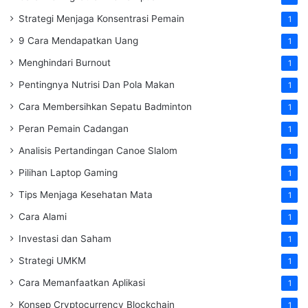
Strategi Menjaga Konsentrasi Pemain
1
9 Cara Mendapatkan Uang
1
Menghindari Burnout
1
Pentingnya Nutrisi Dan Pola Makan
1
Cara Membersihkan Sepatu Badminton
1
Peran Pemain Cadangan
1
Analisis Pertandingan Canoe Slalom
1
Pilihan Laptop Gaming
1
Tips Menjaga Kesehatan Mata
1
Cara Alami
1
Investasi dan Saham
1
Strategi UMKM
1
Cara Memanfaatkan Aplikasi
1
Konsep Cryptocurrency Blockchain
1