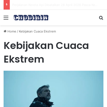
Basarnas Evakuasi Korban Terjepit di Gerbong Perempuan KRL, 6-7 Terluka
Menu
Se
Home
/
Kebijakan Cuaca Ekstrem
Kebijakan Cuaca
Ekstrem