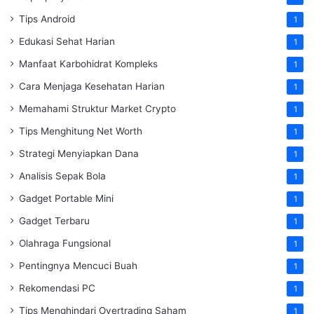
Tips Android
1
Edukasi Sehat Harian
1
Manfaat Karbohidrat Kompleks
1
Cara Menjaga Kesehatan Harian
1
Memahami Struktur Market Crypto
1
Tips Menghitung Net Worth
1
Strategi Menyiapkan Dana
1
Analisis Sepak Bola
1
Gadget Portable Mini
1
Gadget Terbaru
1
Olahraga Fungsional
1
Pentingnya Mencuci Buah
1
Rekomendasi PC
1
Tips Menghindari Overtrading Saham
1