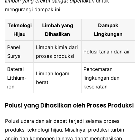
limbah yang efektif sangat diperlukan
untuk
mengurangi dampak ini.
Teknologi
Limbah yang
Dampak
Hijau
Dihasilkan
Lingkungan
Panel
Limbah kimia dari
Polusi tanah dan air
Surya
proses produksi
Baterai
Pencemaran
Limbah logam
Lithium-
lingkungan dan
berat
ion
kesehatan
Polusi yang Dihasilkan oleh Proses Produksi
Polusi udara dan air dapat terjadi selama proses
produksi teknologi hijau. Misalnya, produksi turbin
angin dan komponen lainnya dapat menghasilkan