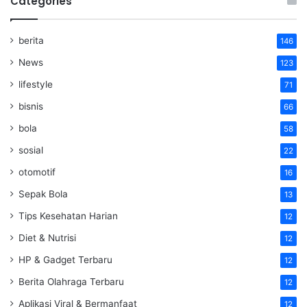
Categories
berita
146
News
123
lifestyle
71
bisnis
66
bola
58
sosial
22
otomotif
16
Sepak Bola
13
Tips Kesehatan Harian
12
Diet & Nutrisi
12
HP & Gadget Terbaru
12
Berita Olahraga Terbaru
12
Aplikasi Viral & Bermanfaat
12