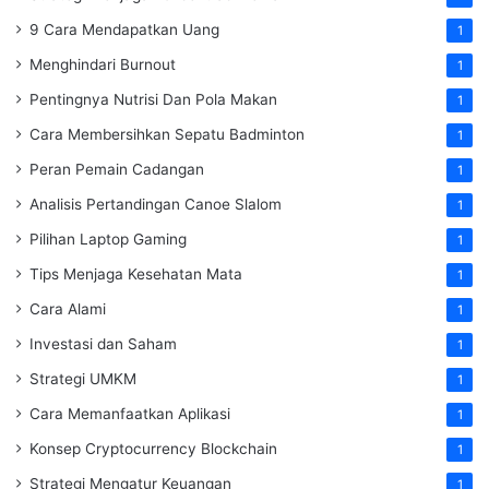
9 Cara Mendapatkan Uang
1
Menghindari Burnout
1
Pentingnya Nutrisi Dan Pola Makan
1
Cara Membersihkan Sepatu Badminton
1
Peran Pemain Cadangan
1
Analisis Pertandingan Canoe Slalom
1
Pilihan Laptop Gaming
1
Tips Menjaga Kesehatan Mata
1
Cara Alami
1
Investasi dan Saham
1
Strategi UMKM
1
Cara Memanfaatkan Aplikasi
1
Konsep Cryptocurrency Blockchain
1
Strategi Mengatur Keuangan
1