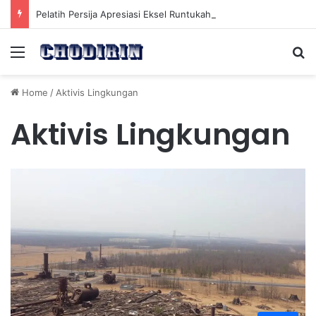
Pelatih Persija Apresiasi Eksel Runtukahu Dipanggil John Herdman, Pemain Asing Jadi Cadangan
Menu
Se
Home
/
Aktivis Lingkungan
Aktivis Lingkungan