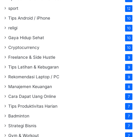
sport
12
Tips Android / iPhone
10
religi
10
Gaya Hidup Sehat
10
Cryptocurrency
10
Freelance & Side Hustle
9
Tips Latihan & Kebugaran
9
Rekomendasi Laptop / PC
9
Manajemen Keuangan
8
Cara Dapat Uang Online
7
Tips Produktivitas Harian
7
Badminton
7
Strategi Bisnis
7
Gym & Workout
7