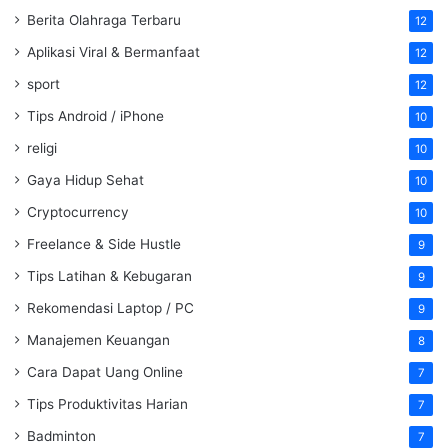
Berita Olahraga Terbaru
12
Aplikasi Viral & Bermanfaat
12
sport
12
Tips Android / iPhone
10
religi
10
Gaya Hidup Sehat
10
Cryptocurrency
10
Freelance & Side Hustle
9
Tips Latihan & Kebugaran
9
Rekomendasi Laptop / PC
9
Manajemen Keuangan
8
Cara Dapat Uang Online
7
Tips Produktivitas Harian
7
Badminton
7