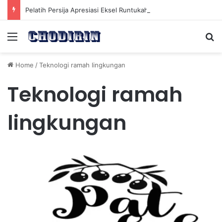
Pelatih Persija Apresiasi Eksel Runtukahu Dipanggil John Herdman, Pemain Asing Jadi Cadangan
Menu
Se
Home
/
Teknologi ramah lingkungan
Teknologi ramah
lingkungan