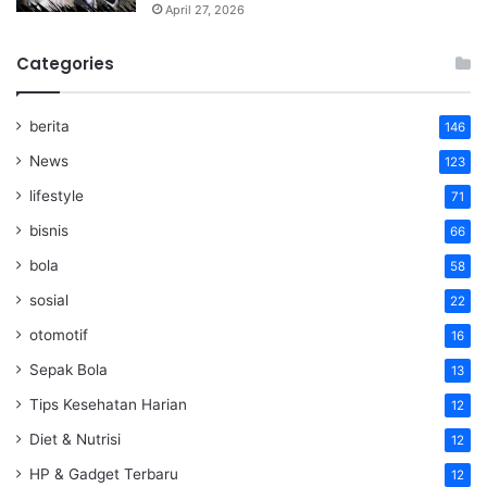
April 27, 2026
Categories
berita
146
News
123
lifestyle
71
bisnis
66
bola
58
sosial
22
otomotif
16
Sepak Bola
13
Tips Kesehatan Harian
12
Diet & Nutrisi
12
HP & Gadget Terbaru
12