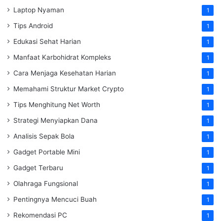
Laptop Nyaman
1
Tips Android
1
Edukasi Sehat Harian
1
Manfaat Karbohidrat Kompleks
1
Cara Menjaga Kesehatan Harian
1
Memahami Struktur Market Crypto
1
Tips Menghitung Net Worth
1
Strategi Menyiapkan Dana
1
Analisis Sepak Bola
1
Gadget Portable Mini
1
Gadget Terbaru
1
Olahraga Fungsional
1
Pentingnya Mencuci Buah
1
Rekomendasi PC
1