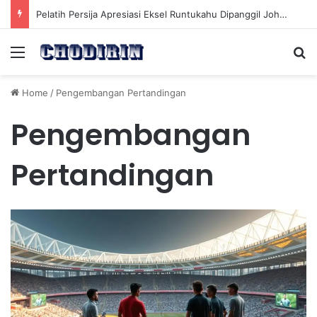
Pelatih Persija Apresiasi Eksel Runtukahu Dipanggil John Herdman, Pemain Asing Jadi Cadangan
Menu
Se
Home
/
Pengembangan Pertandingan
Pengembangan
Pertandingan