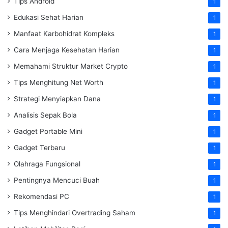
Tips Android
1
Edukasi Sehat Harian
1
Manfaat Karbohidrat Kompleks
1
Cara Menjaga Kesehatan Harian
1
Memahami Struktur Market Crypto
1
Tips Menghitung Net Worth
1
Strategi Menyiapkan Dana
1
Analisis Sepak Bola
1
Gadget Portable Mini
1
Gadget Terbaru
1
Olahraga Fungsional
1
Pentingnya Mencuci Buah
1
Rekomendasi PC
1
Tips Menghindari Overtrading Saham
1