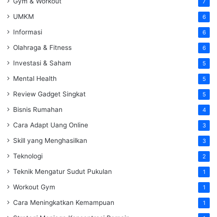
Gym & Workout
7
UMKM
6
Informasi
6
Olahraga & Fitness
6
Investasi & Saham
5
Mental Health
5
Review Gadget Singkat
5
Bisnis Rumahan
4
Cara Adapt Uang Online
3
Skill yang Menghasilkan
3
Teknologi
2
Teknik Mengatur Sudut Pukulan
1
Workout Gym
1
Cara Meningkatkan Kemampuan
1