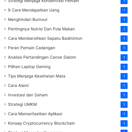
Strategi Menjaga Konsentrasi Pemain
1
9 Cara Mendapatkan Uang
1
Menghindari Burnout
1
Pentingnya Nutrisi Dan Pola Makan
1
Cara Membersihkan Sepatu Badminton
1
Peran Pemain Cadangan
1
Analisis Pertandingan Canoe Slalom
1
Pilihan Laptop Gaming
1
Tips Menjaga Kesehatan Mata
1
Cara Alami
1
Investasi dan Saham
1
Strategi UMKM
1
Cara Memanfaatkan Aplikasi
1
Konsep Cryptocurrency Blockchain
1