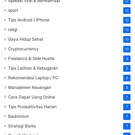
Aplikasi Viral & Bermanfaat
12
sport
12
Tips Android / iPhone
10
religi
10
Gaya Hidup Sehat
10
Cryptocurrency
10
Freelance & Side Hustle
9
Tips Latihan & Kebugaran
9
Rekomendasi Laptop / PC
9
Manajemen Keuangan
8
Cara Dapat Uang Online
7
Tips Produktivitas Harian
7
Badminton
7
Strategi Bisnis
7