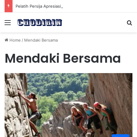
Pelatih Persija Apresiasi Eksel Runtukahu Dipanggil John Herdman, Pemain Asing Jadi Cadangan
Menu
Se
Home
/
Mendaki Bersama
Mendaki Bersama