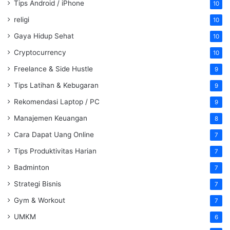
Tips Android / iPhone
10
religi
10
Gaya Hidup Sehat
10
Cryptocurrency
10
Freelance & Side Hustle
9
Tips Latihan & Kebugaran
9
Rekomendasi Laptop / PC
9
Manajemen Keuangan
8
Cara Dapat Uang Online
7
Tips Produktivitas Harian
7
Badminton
7
Strategi Bisnis
7
Gym & Workout
7
UMKM
6