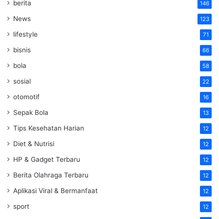
berita
146
News
123
lifestyle
71
bisnis
66
bola
58
sosial
22
otomotif
16
Sepak Bola
13
Tips Kesehatan Harian
12
Diet & Nutrisi
12
HP & Gadget Terbaru
12
Berita Olahraga Terbaru
12
Aplikasi Viral & Bermanfaat
12
sport
12