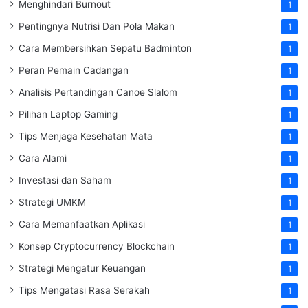
Menghindari Burnout
1
Pentingnya Nutrisi Dan Pola Makan
1
Cara Membersihkan Sepatu Badminton
1
Peran Pemain Cadangan
1
Analisis Pertandingan Canoe Slalom
1
Pilihan Laptop Gaming
1
Tips Menjaga Kesehatan Mata
1
Cara Alami
1
Investasi dan Saham
1
Strategi UMKM
1
Cara Memanfaatkan Aplikasi
1
Konsep Cryptocurrency Blockchain
1
Strategi Mengatur Keuangan
1
Tips Mengatasi Rasa Serakah
1