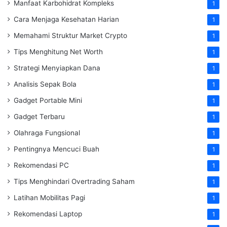
Manfaat Karbohidrat Kompleks
1
Cara Menjaga Kesehatan Harian
1
Memahami Struktur Market Crypto
1
Tips Menghitung Net Worth
1
Strategi Menyiapkan Dana
1
Analisis Sepak Bola
1
Gadget Portable Mini
1
Gadget Terbaru
1
Olahraga Fungsional
1
Pentingnya Mencuci Buah
1
Rekomendasi PC
1
Tips Menghindari Overtrading Saham
1
Latihan Mobilitas Pagi
1
Rekomendasi Laptop
1