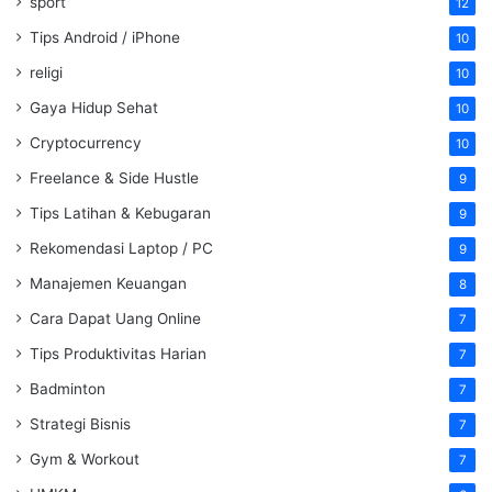
sport
12
Tips Android / iPhone
10
religi
10
Gaya Hidup Sehat
10
Cryptocurrency
10
Freelance & Side Hustle
9
Tips Latihan & Kebugaran
9
Rekomendasi Laptop / PC
9
Manajemen Keuangan
8
Cara Dapat Uang Online
7
Tips Produktivitas Harian
7
Badminton
7
Strategi Bisnis
7
Gym & Workout
7