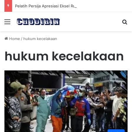
Pelatih Persija Apresiasi Eksel Runtukahu Dipanggil John Herdman, Pemain Asing Jadi Cadangan
Menu
Se
Home
/
hukum kecelakaan
hukum kecelakaan