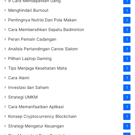
9 Cara Mendapatkan Uang
1
Menghindari Burnout
1
Pentingnya Nutrisi Dan Pola Makan
1
Cara Membersihkan Sepatu Badminton
1
Peran Pemain Cadangan
1
Analisis Pertandingan Canoe Slalom
1
Pilihan Laptop Gaming
1
Tips Menjaga Kesehatan Mata
1
Cara Alami
1
Investasi dan Saham
1
Strategi UMKM
1
Cara Memanfaatkan Aplikasi
1
Konsep Cryptocurrency Blockchain
1
Strategi Mengatur Keuangan
1