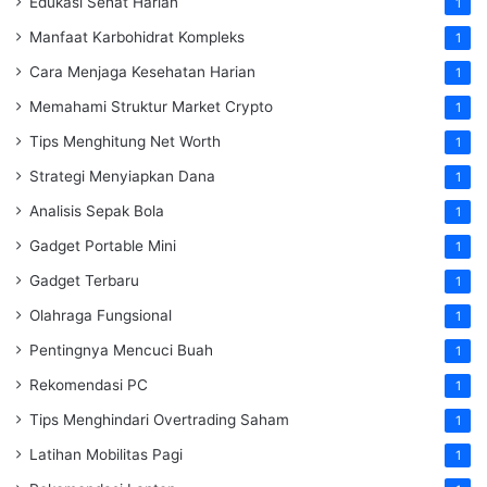
Edukasi Sehat Harian
1
Manfaat Karbohidrat Kompleks
1
Cara Menjaga Kesehatan Harian
1
Memahami Struktur Market Crypto
1
Tips Menghitung Net Worth
1
Strategi Menyiapkan Dana
1
Analisis Sepak Bola
1
Gadget Portable Mini
1
Gadget Terbaru
1
Olahraga Fungsional
1
Pentingnya Mencuci Buah
1
Rekomendasi PC
1
Tips Menghindari Overtrading Saham
1
Latihan Mobilitas Pagi
1