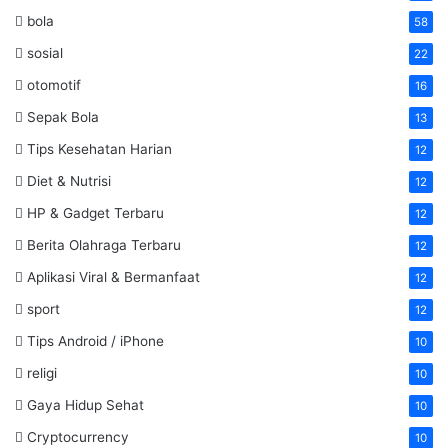
bola
58
sosial
22
otomotif
16
Sepak Bola
13
Tips Kesehatan Harian
12
Diet & Nutrisi
12
HP & Gadget Terbaru
12
Berita Olahraga Terbaru
12
Aplikasi Viral & Bermanfaat
12
sport
12
Tips Android / iPhone
10
religi
10
Gaya Hidup Sehat
10
Cryptocurrency
10