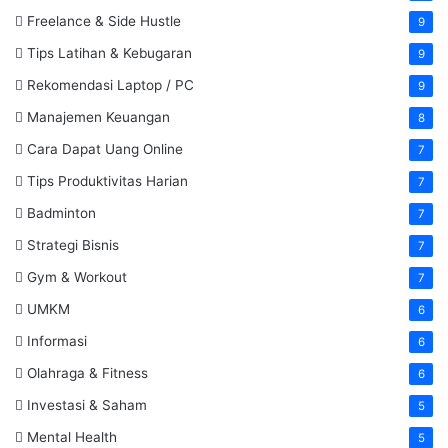
Freelance & Side Hustle
9
Tips Latihan & Kebugaran
9
Rekomendasi Laptop / PC
9
Manajemen Keuangan
8
Cara Dapat Uang Online
7
Tips Produktivitas Harian
7
Badminton
7
Strategi Bisnis
7
Gym & Workout
7
UMKM
6
Informasi
6
Olahraga & Fitness
6
Investasi & Saham
5
Mental Health
5