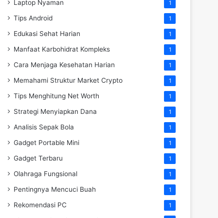
Laptop Nyaman
1
Tips Android
1
Edukasi Sehat Harian
1
Manfaat Karbohidrat Kompleks
1
Cara Menjaga Kesehatan Harian
1
Memahami Struktur Market Crypto
1
Tips Menghitung Net Worth
1
Strategi Menyiapkan Dana
1
Analisis Sepak Bola
1
Gadget Portable Mini
1
Gadget Terbaru
1
Olahraga Fungsional
1
Pentingnya Mencuci Buah
1
Rekomendasi PC
1