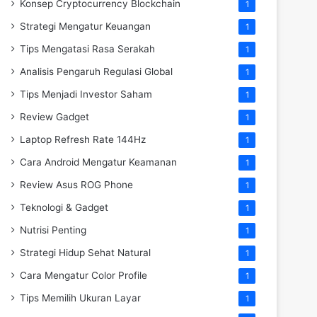
Konsep Cryptocurrency Blockchain
1
Strategi Mengatur Keuangan
1
Tips Mengatasi Rasa Serakah
1
Analisis Pengaruh Regulasi Global
1
Tips Menjadi Investor Saham
1
Review Gadget
1
Laptop Refresh Rate 144Hz
1
Cara Android Mengatur Keamanan
1
Review Asus ROG Phone
1
Teknologi & Gadget
1
Nutrisi Penting
1
Strategi Hidup Sehat Natural
1
Cara Mengatur Color Profile
1
Tips Memilih Ukuran Layar
1