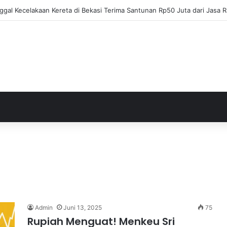
ja Apresiasi Eksel Runtukahu Dipanggil John Herdman, Pemain Asing Jad
Admin
Juni 13, 2025
75
Rupiah Menguat! Menkeu Sri