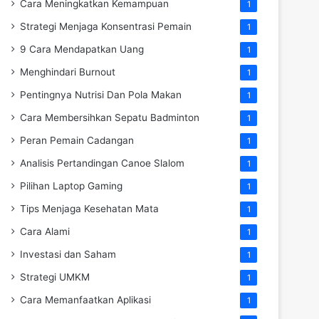
Cara Meningkatkan Kemampuan
1
Strategi Menjaga Konsentrasi Pemain
1
9 Cara Mendapatkan Uang
1
Menghindari Burnout
1
Pentingnya Nutrisi Dan Pola Makan
1
Cara Membersihkan Sepatu Badminton
1
Peran Pemain Cadangan
1
Analisis Pertandingan Canoe Slalom
1
Pilihan Laptop Gaming
1
Tips Menjaga Kesehatan Mata
1
Cara Alami
1
Investasi dan Saham
1
Strategi UMKM
1
Cara Memanfaatkan Aplikasi
1