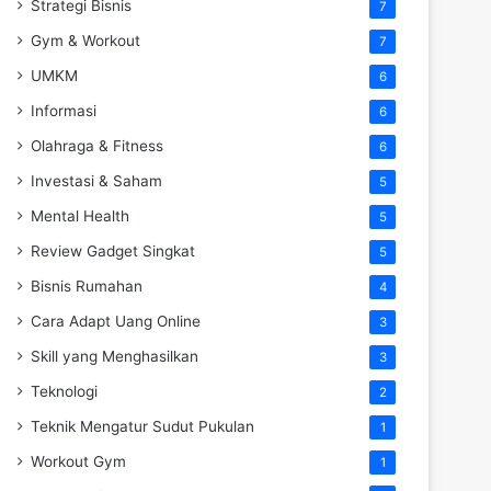
Strategi Bisnis
7
Gym & Workout
7
UMKM
6
Informasi
6
Olahraga & Fitness
6
Investasi & Saham
5
Mental Health
5
Review Gadget Singkat
5
Bisnis Rumahan
4
Cara Adapt Uang Online
3
Skill yang Menghasilkan
3
Teknologi
2
Teknik Mengatur Sudut Pukulan
1
Workout Gym
1