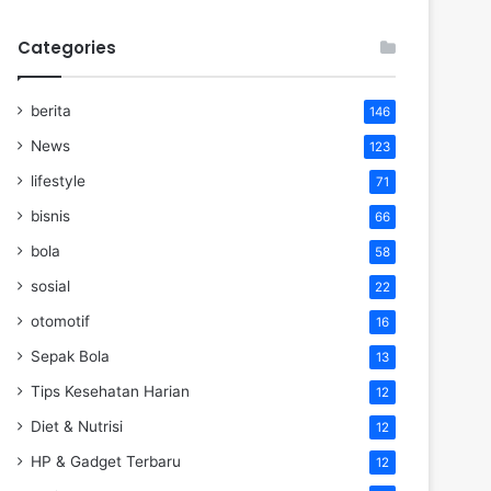
Categories
berita
146
News
123
lifestyle
71
bisnis
66
bola
58
sosial
22
otomotif
16
Sepak Bola
13
Tips Kesehatan Harian
12
Diet & Nutrisi
12
HP & Gadget Terbaru
12