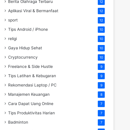
Berita Olahraga Terbaru
12
Aplikasi Viral & Bermanfaat
12
sport
12
Tips Android / iPhone
10
religi
10
Gaya Hidup Sehat
10
Cryptocurrency
10
Freelance & Side Hustle
9
Tips Latihan & Kebugaran
9
Rekomendasi Laptop / PC
9
Manajemen Keuangan
8
Cara Dapat Uang Online
7
Tips Produktivitas Harian
7
Badminton
7