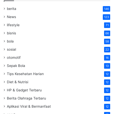
berita
146
News
123
lifestyle
71
bisnis
66
bola
58
sosial
22
otomotif
16
Sepak Bola
13
Tips Kesehatan Harian
12
Diet & Nutrisi
12
HP & Gadget Terbaru
12
Berita Olahraga Terbaru
12
Aplikasi Viral & Bermanfaat
12