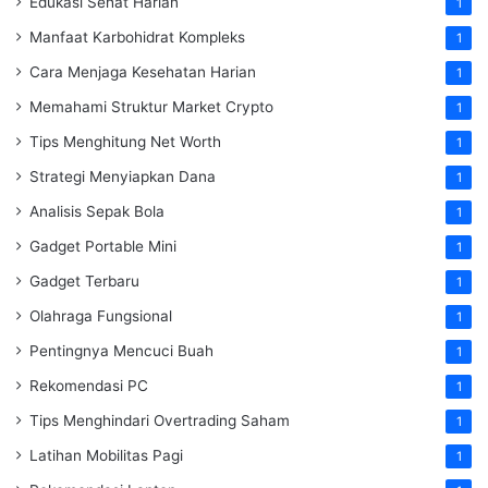
Edukasi Sehat Harian
1
Manfaat Karbohidrat Kompleks
1
Cara Menjaga Kesehatan Harian
1
Memahami Struktur Market Crypto
1
Tips Menghitung Net Worth
1
Strategi Menyiapkan Dana
1
Analisis Sepak Bola
1
Gadget Portable Mini
1
Gadget Terbaru
1
Olahraga Fungsional
1
Pentingnya Mencuci Buah
1
Rekomendasi PC
1
Tips Menghindari Overtrading Saham
1
Latihan Mobilitas Pagi
1