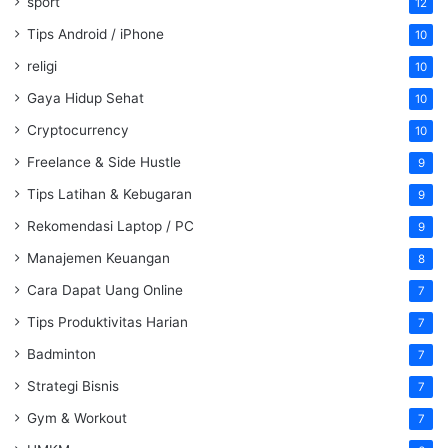
sport
12
Tips Android / iPhone
10
religi
10
Gaya Hidup Sehat
10
Cryptocurrency
10
Freelance & Side Hustle
9
Tips Latihan & Kebugaran
9
Rekomendasi Laptop / PC
9
Manajemen Keuangan
8
Cara Dapat Uang Online
7
Tips Produktivitas Harian
7
Badminton
7
Strategi Bisnis
7
Gym & Workout
7