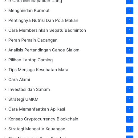
9 Cara Mendapatkan Uang
1
Menghindari Burnout
1
Pentingnya Nutrisi Dan Pola Makan
1
Cara Membersihkan Sepatu Badminton
1
Peran Pemain Cadangan
1
Analisis Pertandingan Canoe Slalom
1
Pilihan Laptop Gaming
1
Tips Menjaga Kesehatan Mata
1
Cara Alami
1
Investasi dan Saham
1
Strategi UMKM
1
Cara Memanfaatkan Aplikasi
1
Konsep Cryptocurrency Blockchain
1
Strategi Mengatur Keuangan
1