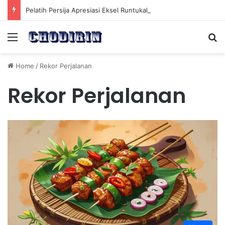
Pelatih Persija Apresiasi Eksel Runtukahu Dipanggil John Herdman, Pemain Asing Jadi Cadangan
Menu
Se
Home
/
Rekor Perjalanan
Rekor Perjalanan