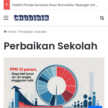
Pelatih Persija Apresiasi Eksel Runtukahu Dipanggil John Herdman, Pemain Asing Jadi Cadangan
Menu
Se
Home
/
Perbaikan Sekolah
Perbaikan Sekolah