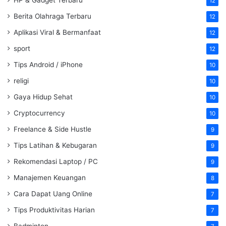
12
Berita Olahraga Terbaru
12
Aplikasi Viral & Bermanfaat
12
sport
12
Tips Android / iPhone
10
religi
10
Gaya Hidup Sehat
10
Cryptocurrency
10
Freelance & Side Hustle
9
Tips Latihan & Kebugaran
9
Rekomendasi Laptop / PC
9
Manajemen Keuangan
8
Cara Dapat Uang Online
7
Tips Produktivitas Harian
7
Badminton