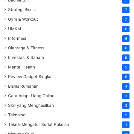
7
Strategi Bisnis
7
Gym & Workout
7
UMKM
6
Informasi
6
Olahraga & Fitness
6
Investasi & Saham
5
Mental Health
5
Review Gadget Singkat
5
Bisnis Rumahan
4
Cara Adapt Uang Online
3
Skill yang Menghasilkan
3
Teknologi
2
Teknik Mengatur Sudut Pukulan
1
Workout Gym