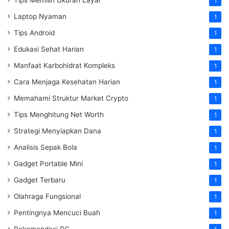
1
Laptop Nyaman
1
Tips Android
1
Edukasi Sehat Harian
1
Manfaat Karbohidrat Kompleks
1
Cara Menjaga Kesehatan Harian
1
Memahami Struktur Market Crypto
1
Tips Menghitung Net Worth
1
Strategi Menyiapkan Dana
1
Analisis Sepak Bola
1
Gadget Portable Mini
1
Gadget Terbaru
1
Olahraga Fungsional
1
Pentingnya Mencuci Buah
1
Rekomendasi PC