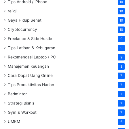
Tips Android / iPhone
10
religi
10
Gaya Hidup Sehat
10
Cryptocurrency
10
Freelance & Side Hustle
9
Tips Latihan & Kebugaran
9
Rekomendasi Laptop / PC
9
Manajemen Keuangan
8
Cara Dapat Uang Online
7
Tips Produktivitas Harian
7
Badminton
7
Strategi Bisnis
7
Gym & Workout
7
UMKM
6