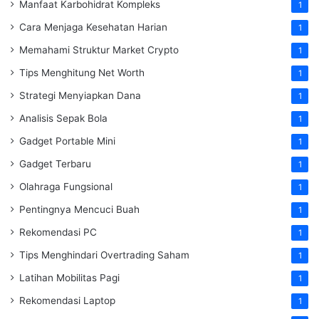
Manfaat Karbohidrat Kompleks
1
Cara Menjaga Kesehatan Harian
1
Memahami Struktur Market Crypto
1
Tips Menghitung Net Worth
1
Strategi Menyiapkan Dana
1
Analisis Sepak Bola
1
Gadget Portable Mini
1
Gadget Terbaru
1
Olahraga Fungsional
1
Pentingnya Mencuci Buah
1
Rekomendasi PC
1
Tips Menghindari Overtrading Saham
1
Latihan Mobilitas Pagi
1
Rekomendasi Laptop
1