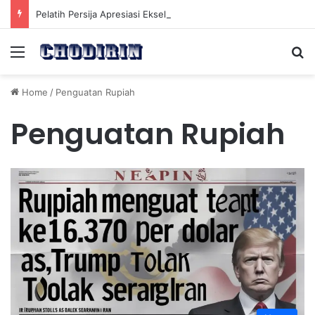
Pelatih Persija Apresiasi Eksel Runtukahu Dipanggil John Herdman, Pemain Asing Jadi Cadangan
Menu
Se
Home
/
Penguatan Rupiah
Penguatan Rupiah