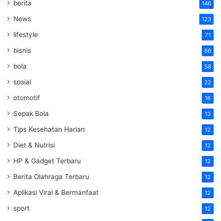
berita
146
News
123
lifestyle
71
bisnis
66
bola
58
sosial
22
otomotif
16
Sepak Bola
13
Tips Kesehatan Harian
12
Diet & Nutrisi
12
HP & Gadget Terbaru
12
Berita Olahraga Terbaru
12
Aplikasi Viral & Bermanfaat
12
sport
12