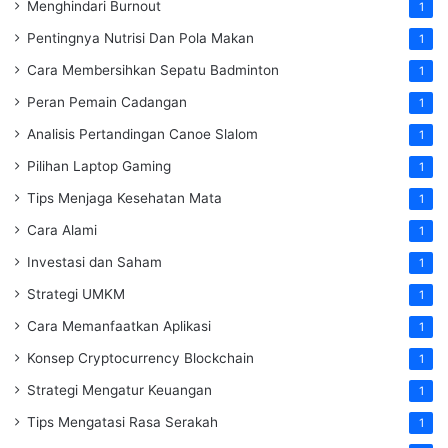
Menghindari Burnout
1
Pentingnya Nutrisi Dan Pola Makan
1
Cara Membersihkan Sepatu Badminton
1
Peran Pemain Cadangan
1
Analisis Pertandingan Canoe Slalom
1
Pilihan Laptop Gaming
1
Tips Menjaga Kesehatan Mata
1
Cara Alami
1
Investasi dan Saham
1
Strategi UMKM
1
Cara Memanfaatkan Aplikasi
1
Konsep Cryptocurrency Blockchain
1
Strategi Mengatur Keuangan
1
Tips Mengatasi Rasa Serakah
1