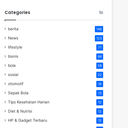
Categories
berita
146
News
123
lifestyle
71
bisnis
66
bola
58
sosial
22
otomotif
16
Sepak Bola
13
Tips Kesehatan Harian
12
Diet & Nutrisi
12
HP & Gadget Terbaru
12