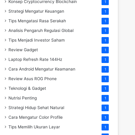
Konsep Cryptocurrency Blockchain
1
Strategi Mengatur Keuangan
1
Tips Mengatasi Rasa Serakah
1
Analisis Pengaruh Regulasi Global
1
Tips Menjadi Investor Saham
1
Review Gadget
1
Laptop Refresh Rate 144Hz
1
Cara Android Mengatur Keamanan
1
Review Asus ROG Phone
1
Teknologi & Gadget
1
Nutrisi Penting
1
Strategi Hidup Sehat Natural
1
Cara Mengatur Color Profile
1
Tips Memilih Ukuran Layar
1