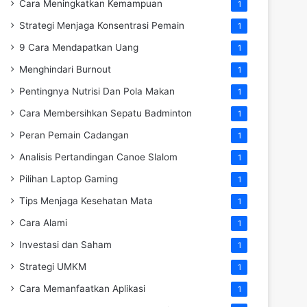
Cara Meningkatkan Kemampuan
1
Strategi Menjaga Konsentrasi Pemain
1
9 Cara Mendapatkan Uang
1
Menghindari Burnout
1
Pentingnya Nutrisi Dan Pola Makan
1
Cara Membersihkan Sepatu Badminton
1
Peran Pemain Cadangan
1
Analisis Pertandingan Canoe Slalom
1
Pilihan Laptop Gaming
1
Tips Menjaga Kesehatan Mata
1
Cara Alami
1
Investasi dan Saham
1
Strategi UMKM
1
Cara Memanfaatkan Aplikasi
1