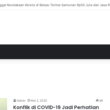
ja Apresiasi Eksel Runtukahu Dipanggil John Herdman, Pemain Asing Jad
Admin
Mei 2, 2025
66
Konflik di COVID-19 Jadi Perhatian