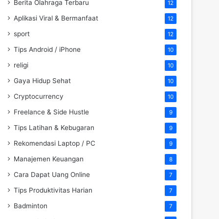
Berita Olahraga Terbaru
12
Aplikasi Viral & Bermanfaat
12
sport
12
Tips Android / iPhone
10
religi
10
Gaya Hidup Sehat
10
Cryptocurrency
10
Freelance & Side Hustle
9
Tips Latihan & Kebugaran
9
Rekomendasi Laptop / PC
9
Manajemen Keuangan
8
Cara Dapat Uang Online
7
Tips Produktivitas Harian
7
Badminton
7