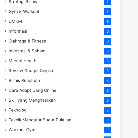
Strategi Bisnis
7
Gym & Workout
7
UMKM
6
Informasi
6
Olahraga & Fitness
6
Investasi & Saham
5
Mental Health
5
Review Gadget Singkat
5
Bisnis Rumahan
4
Cara Adapt Uang Online
3
Skill yang Menghasilkan
3
Teknologi
2
Teknik Mengatur Sudut Pukulan
1
Workout Gym
1