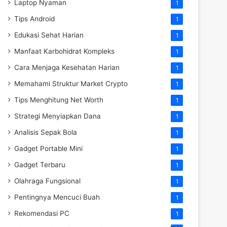
Laptop Nyaman
1
Tips Android
1
Edukasi Sehat Harian
1
Manfaat Karbohidrat Kompleks
1
Cara Menjaga Kesehatan Harian
1
Memahami Struktur Market Crypto
1
Tips Menghitung Net Worth
1
Strategi Menyiapkan Dana
1
Analisis Sepak Bola
1
Gadget Portable Mini
1
Gadget Terbaru
1
Olahraga Fungsional
1
Pentingnya Mencuci Buah
1
Rekomendasi PC
1