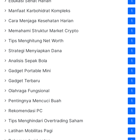
Edukasi Sehat Harian
1
Manfaat Karbohidrat Kompleks
1
Cara Menjaga Kesehatan Harian
1
Memahami Struktur Market Crypto
1
Tips Menghitung Net Worth
1
Strategi Menyiapkan Dana
1
Analisis Sepak Bola
1
Gadget Portable Mini
1
Gadget Terbaru
1
Olahraga Fungsional
1
Pentingnya Mencuci Buah
1
Rekomendasi PC
1
Tips Menghindari Overtrading Saham
1
Latihan Mobilitas Pagi
1