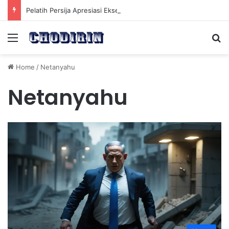
Pelatih Persija Apresiasi Eksel Runtukahu Dipanggil John Herdman, Pemain Asing Jadi Cadangan
Menu
Se
Home
/
Netanyahu
Netanyahu