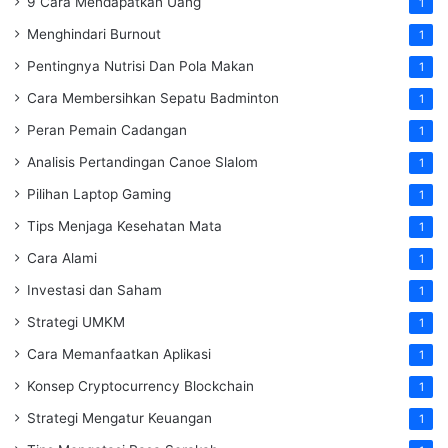
9 Cara Mendapatkan Uang
1
Menghindari Burnout
1
Pentingnya Nutrisi Dan Pola Makan
1
Cara Membersihkan Sepatu Badminton
1
Peran Pemain Cadangan
1
Analisis Pertandingan Canoe Slalom
1
Pilihan Laptop Gaming
1
Tips Menjaga Kesehatan Mata
1
Cara Alami
1
Investasi dan Saham
1
Strategi UMKM
1
Cara Memanfaatkan Aplikasi
1
Konsep Cryptocurrency Blockchain
1
Strategi Mengatur Keuangan
1