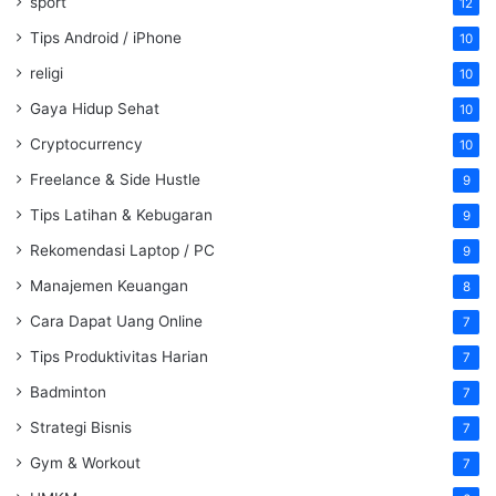
sport
12
Tips Android / iPhone
10
religi
10
Gaya Hidup Sehat
10
Cryptocurrency
10
Freelance & Side Hustle
9
Tips Latihan & Kebugaran
9
Rekomendasi Laptop / PC
9
Manajemen Keuangan
8
Cara Dapat Uang Online
7
Tips Produktivitas Harian
7
Badminton
7
Strategi Bisnis
7
Gym & Workout
7