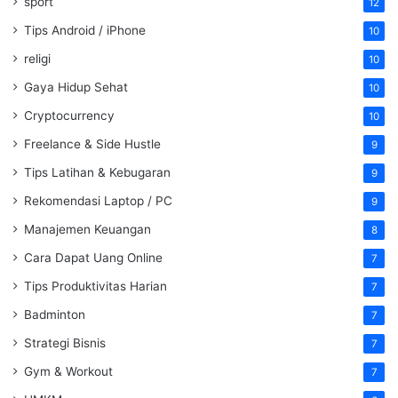
sport
12
Tips Android / iPhone
10
religi
10
Gaya Hidup Sehat
10
Cryptocurrency
10
Freelance & Side Hustle
9
Tips Latihan & Kebugaran
9
Rekomendasi Laptop / PC
9
Manajemen Keuangan
8
Cara Dapat Uang Online
7
Tips Produktivitas Harian
7
Badminton
7
Strategi Bisnis
7
Gym & Workout
7