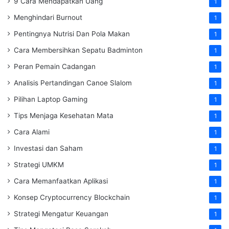
9 Cara Mendapatkan Uang
1
Menghindari Burnout
1
Pentingnya Nutrisi Dan Pola Makan
1
Cara Membersihkan Sepatu Badminton
1
Peran Pemain Cadangan
1
Analisis Pertandingan Canoe Slalom
1
Pilihan Laptop Gaming
1
Tips Menjaga Kesehatan Mata
1
Cara Alami
1
Investasi dan Saham
1
Strategi UMKM
1
Cara Memanfaatkan Aplikasi
1
Konsep Cryptocurrency Blockchain
1
Strategi Mengatur Keuangan
1