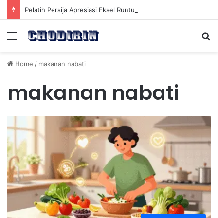
Pelatih Persija Apresiasi Eksel Runtukahu Dipanggil John Herdman, Pemain Asing Jadi Cadangan
Menu
Se
Home
/
makanan nabati
makanan nabati