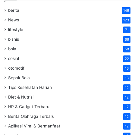
berita
146
News
123
lifestyle
71
bisnis
66
bola
58
sosial
22
otomotif
16
Sepak Bola
13
Tips Kesehatan Harian
12
Diet & Nutrisi
12
HP & Gadget Terbaru
12
Berita Olahraga Terbaru
12
Aplikasi Viral & Bermanfaat
12