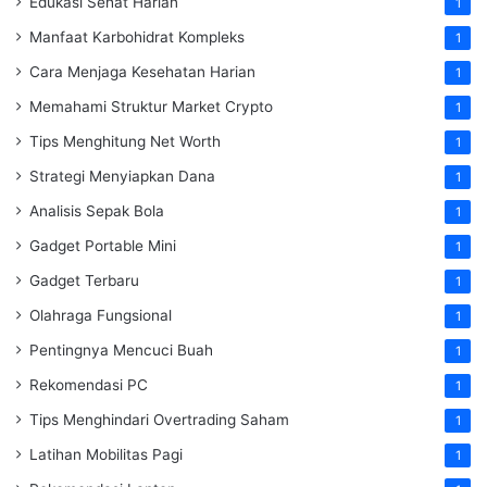
Edukasi Sehat Harian
1
Manfaat Karbohidrat Kompleks
1
Cara Menjaga Kesehatan Harian
1
Memahami Struktur Market Crypto
1
Tips Menghitung Net Worth
1
Strategi Menyiapkan Dana
1
Analisis Sepak Bola
1
Gadget Portable Mini
1
Gadget Terbaru
1
Olahraga Fungsional
1
Pentingnya Mencuci Buah
1
Rekomendasi PC
1
Tips Menghindari Overtrading Saham
1
Latihan Mobilitas Pagi
1