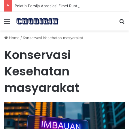
Pelatih Persija Apresiasi Eksel Runtukahu Dipanggil John Herdman, Pemain Asing Jadi Cadangan
Menu
Se
Home
/
Konservasi Kesehatan masyarakat
Konservasi
Kesehatan
masyarakat