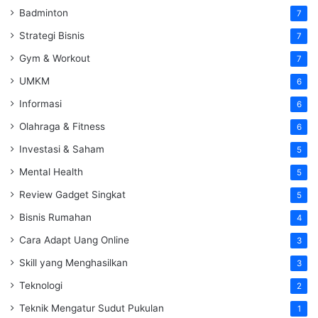
Badminton
7
Strategi Bisnis
7
Gym & Workout
7
UMKM
6
Informasi
6
Olahraga & Fitness
6
Investasi & Saham
5
Mental Health
5
Review Gadget Singkat
5
Bisnis Rumahan
4
Cara Adapt Uang Online
3
Skill yang Menghasilkan
3
Teknologi
2
Teknik Mengatur Sudut Pukulan
1