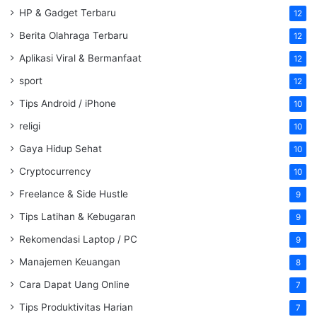
HP & Gadget Terbaru
12
Berita Olahraga Terbaru
12
Aplikasi Viral & Bermanfaat
12
sport
12
Tips Android / iPhone
10
religi
10
Gaya Hidup Sehat
10
Cryptocurrency
10
Freelance & Side Hustle
9
Tips Latihan & Kebugaran
9
Rekomendasi Laptop / PC
9
Manajemen Keuangan
8
Cara Dapat Uang Online
7
Tips Produktivitas Harian
7