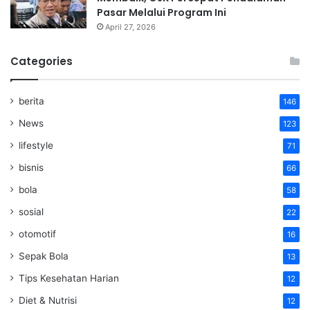
Pasar Melalui Program Ini
April 27, 2026
Categories
berita
146
News
123
lifestyle
71
bisnis
66
bola
58
sosial
22
otomotif
16
Sepak Bola
13
Tips Kesehatan Harian
12
Diet & Nutrisi
12