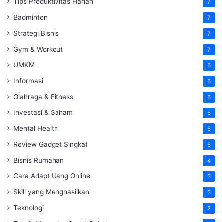
Tips Produktivitas Harian
7
Badminton
7
Strategi Bisnis
7
Gym & Workout
7
UMKM
6
Informasi
6
Olahraga & Fitness
6
Investasi & Saham
5
Mental Health
5
Review Gadget Singkat
5
Bisnis Rumahan
4
Cara Adapt Uang Online
3
Skill yang Menghasilkan
3
Teknologi
2