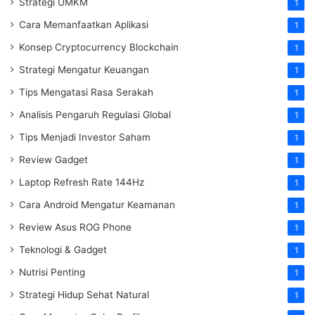
Strategi UMKM
1
Cara Memanfaatkan Aplikasi
1
Konsep Cryptocurrency Blockchain
1
Strategi Mengatur Keuangan
1
Tips Mengatasi Rasa Serakah
1
Analisis Pengaruh Regulasi Global
1
Tips Menjadi Investor Saham
1
Review Gadget
1
Laptop Refresh Rate 144Hz
1
Cara Android Mengatur Keamanan
1
Review Asus ROG Phone
1
Teknologi & Gadget
1
Nutrisi Penting
1
Strategi Hidup Sehat Natural
1