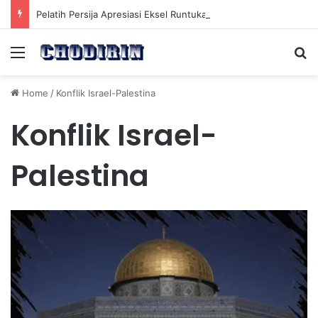
Pelatih Persija Apresiasi Eksel Runtukahu Dipanggil John Herdman, Pemain Asing Jadi Cadangan
Menu
Se
Home
/
Konflik Israel-Palestina
Konflik Israel-
Palestina