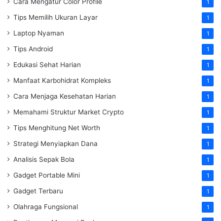
Cara Mengatur Color Profile
1
Tips Memilih Ukuran Layar
1
Laptop Nyaman
1
Tips Android
1
Edukasi Sehat Harian
1
Manfaat Karbohidrat Kompleks
1
Cara Menjaga Kesehatan Harian
1
Memahami Struktur Market Crypto
1
Tips Menghitung Net Worth
1
Strategi Menyiapkan Dana
1
Analisis Sepak Bola
1
Gadget Portable Mini
1
Gadget Terbaru
1
Olahraga Fungsional
1