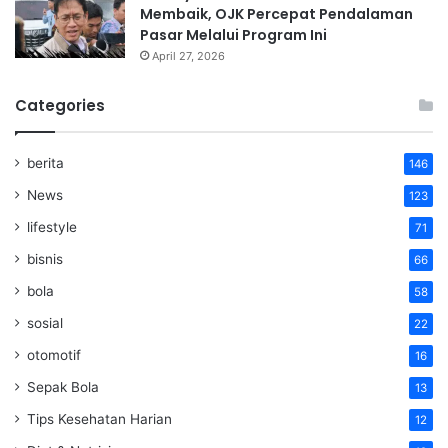
Membaik, OJK Percepat Pendalaman
Pasar Melalui Program Ini
April 27, 2026
Categories
berita
146
News
123
lifestyle
71
bisnis
66
bola
58
sosial
22
otomotif
16
Sepak Bola
13
Tips Kesehatan Harian
12