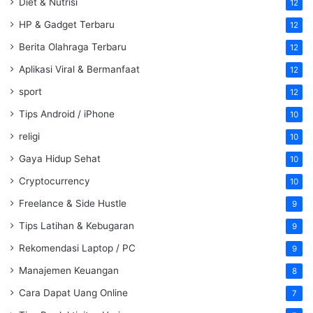
Diet & Nutrisi
12
HP & Gadget Terbaru
12
Berita Olahraga Terbaru
12
Aplikasi Viral & Bermanfaat
12
sport
12
Tips Android / iPhone
10
religi
10
Gaya Hidup Sehat
10
Cryptocurrency
10
Freelance & Side Hustle
9
Tips Latihan & Kebugaran
9
Rekomendasi Laptop / PC
9
Manajemen Keuangan
8
Cara Dapat Uang Online
7