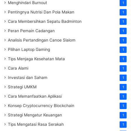
Menghindari Burnout
1
Pentingnya Nutrisi Dan Pola Makan
1
Cara Membersihkan Sepatu Badminton
1
Peran Pemain Cadangan
1
Analisis Pertandingan Canoe Slalom
1
Pilihan Laptop Gaming
1
Tips Menjaga Kesehatan Mata
1
Cara Alami
1
Investasi dan Saham
1
Strategi UMKM
1
Cara Memanfaatkan Aplikasi
1
Konsep Cryptocurrency Blockchain
1
Strategi Mengatur Keuangan
1
Tips Mengatasi Rasa Serakah
1