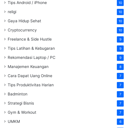
Tips Android / iPhone
10
religi
10
Gaya Hidup Sehat
10
Cryptocurrency
10
Freelance & Side Hustle
9
Tips Latihan & Kebugaran
9
Rekomendasi Laptop / PC
9
Manajemen Keuangan
8
Cara Dapat Uang Online
7
Tips Produktivitas Harian
7
Badminton
7
Strategi Bisnis
7
Gym & Workout
7
UMKM
6