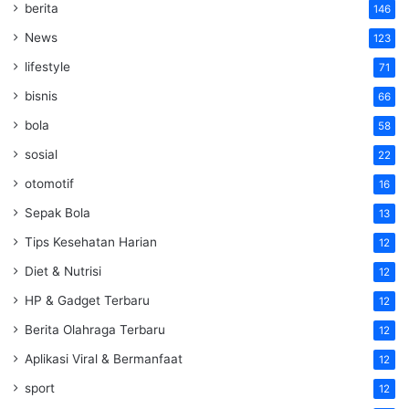
berita
146
News
123
lifestyle
71
bisnis
66
bola
58
sosial
22
otomotif
16
Sepak Bola
13
Tips Kesehatan Harian
12
Diet & Nutrisi
12
HP & Gadget Terbaru
12
Berita Olahraga Terbaru
12
Aplikasi Viral & Bermanfaat
12
sport
12