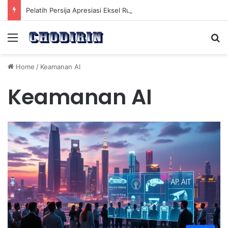
Pelatih Persija Apresiasi Eksel Runtukahu Dipanggil John Herdman, Pemain Asing Jadi Cadangan
Menu
Se
Home
/
Keamanan AI
Keamanan AI