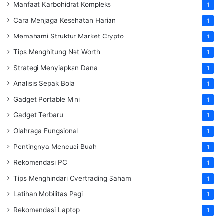
Manfaat Karbohidrat Kompleks
1
Cara Menjaga Kesehatan Harian
1
Memahami Struktur Market Crypto
1
Tips Menghitung Net Worth
1
Strategi Menyiapkan Dana
1
Analisis Sepak Bola
1
Gadget Portable Mini
1
Gadget Terbaru
1
Olahraga Fungsional
1
Pentingnya Mencuci Buah
1
Rekomendasi PC
1
Tips Menghindari Overtrading Saham
1
Latihan Mobilitas Pagi
1
Rekomendasi Laptop
1