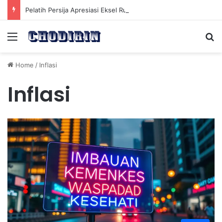
Pelatih Persija Apresiasi Eksel Runtukahu Dipanggil John Herdman, Pemain Asing Jadi Cadangan
Menu
Se
Home
/
Inflasi
Inflasi