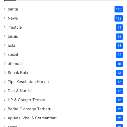
berita
146
News
123
lifestyle
71
bisnis
66
bola
58
sosial
22
otomotif
16
Sepak Bola
13
Tips Kesehatan Harian
12
Diet & Nutrisi
12
HP & Gadget Terbaru
12
Berita Olahraga Terbaru
12
Aplikasi Viral & Bermanfaat
12
sport