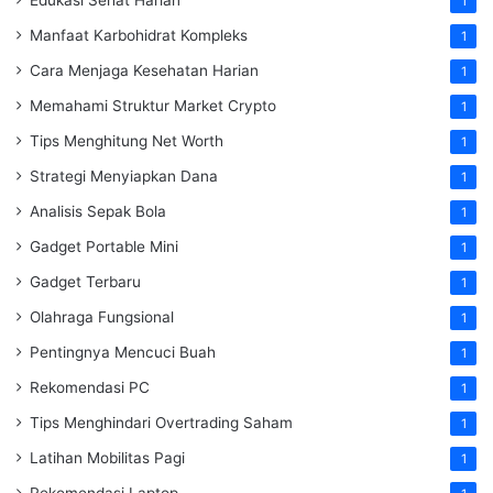
1
Manfaat Karbohidrat Kompleks
1
Cara Menjaga Kesehatan Harian
1
Memahami Struktur Market Crypto
1
Tips Menghitung Net Worth
1
Strategi Menyiapkan Dana
1
Analisis Sepak Bola
1
Gadget Portable Mini
1
Gadget Terbaru
1
Olahraga Fungsional
1
Pentingnya Mencuci Buah
1
Rekomendasi PC
1
Tips Menghindari Overtrading Saham
1
Latihan Mobilitas Pagi
1
Rekomendasi Laptop