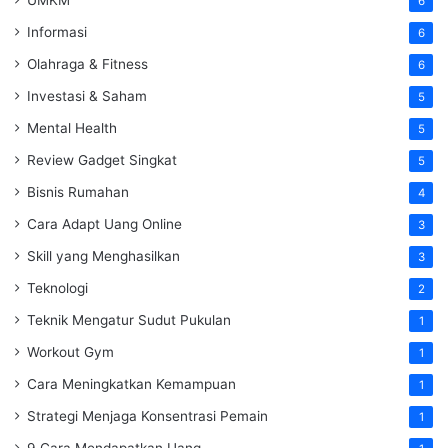
6
Informasi
6
Olahraga & Fitness
6
Investasi & Saham
5
Mental Health
5
Review Gadget Singkat
5
Bisnis Rumahan
4
Cara Adapt Uang Online
3
Skill yang Menghasilkan
3
Teknologi
2
Teknik Mengatur Sudut Pukulan
1
Workout Gym
1
Cara Meningkatkan Kemampuan
1
Strategi Menjaga Konsentrasi Pemain
1
9 Cara Mendapatkan Uang