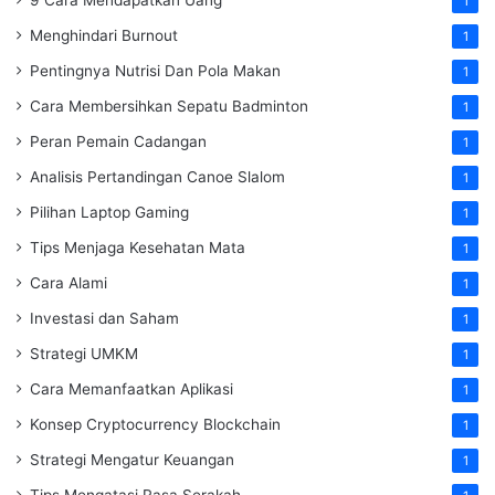
1
Menghindari Burnout
1
Pentingnya Nutrisi Dan Pola Makan
1
Cara Membersihkan Sepatu Badminton
1
Peran Pemain Cadangan
1
Analisis Pertandingan Canoe Slalom
1
Pilihan Laptop Gaming
1
Tips Menjaga Kesehatan Mata
1
Cara Alami
1
Investasi dan Saham
1
Strategi UMKM
1
Cara Memanfaatkan Aplikasi
1
Konsep Cryptocurrency Blockchain
1
Strategi Mengatur Keuangan
1
Tips Mengatasi Rasa Serakah