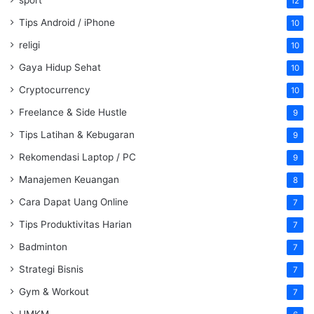
12
Tips Android / iPhone
10
religi
10
Gaya Hidup Sehat
10
Cryptocurrency
10
Freelance & Side Hustle
9
Tips Latihan & Kebugaran
9
Rekomendasi Laptop / PC
9
Manajemen Keuangan
8
Cara Dapat Uang Online
7
Tips Produktivitas Harian
7
Badminton
7
Strategi Bisnis
7
Gym & Workout
7
UMKM