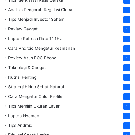
1
Analisis Pengaruh Regulasi Global
1
Tips Menjadi Investor Saham
1
Review Gadget
1
Laptop Refresh Rate 144Hz
1
Cara Android Mengatur Keamanan
1
Review Asus ROG Phone
1
Teknologi & Gadget
1
Nutrisi Penting
1
Strategi Hidup Sehat Natural
1
Cara Mengatur Color Profile
1
Tips Memilih Ukuran Layar
1
Laptop Nyaman
1
Tips Android
1
Edukasi Sehat Harian