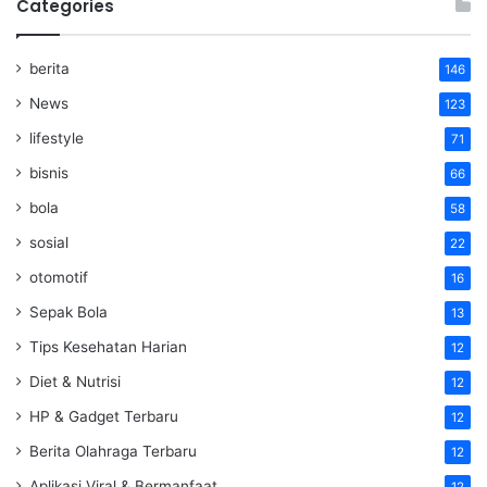
Categories
berita
146
News
123
lifestyle
71
bisnis
66
bola
58
sosial
22
otomotif
16
Sepak Bola
13
Tips Kesehatan Harian
12
Diet & Nutrisi
12
HP & Gadget Terbaru
12
Berita Olahraga Terbaru
12
Aplikasi Viral & Bermanfaat
12