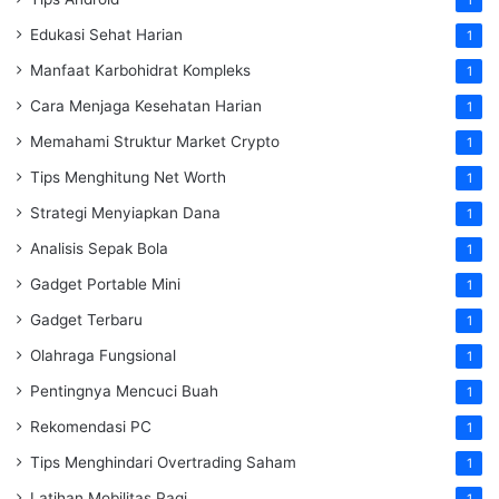
Edukasi Sehat Harian
1
Manfaat Karbohidrat Kompleks
1
Cara Menjaga Kesehatan Harian
1
Memahami Struktur Market Crypto
1
Tips Menghitung Net Worth
1
Strategi Menyiapkan Dana
1
Analisis Sepak Bola
1
Gadget Portable Mini
1
Gadget Terbaru
1
Olahraga Fungsional
1
Pentingnya Mencuci Buah
1
Rekomendasi PC
1
Tips Menghindari Overtrading Saham
1
Latihan Mobilitas Pagi
1