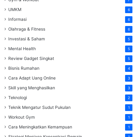
UMKM
6
Informasi
6
Olahraga & Fitness
6
Investasi & Saham
5
Mental Health
5
Review Gadget Singkat
5
Bisnis Rumahan
4
Cara Adapt Uang Online
3
Skill yang Menghasilkan
3
Teknologi
2
Teknik Mengatur Sudut Pukulan
1
Workout Gym
1
Cara Meningkatkan Kemampuan
1
Strategi Menjaga Konsentrasi Pemain
1