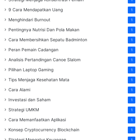
9 Cara Mendapatkan Uang
1
Menghindari Burnout
1
Pentingnya Nutrisi Dan Pola Makan
1
Cara Membersihkan Sepatu Badminton
1
Peran Pemain Cadangan
1
Analisis Pertandingan Canoe Slalom
1
Pilihan Laptop Gaming
1
Tips Menjaga Kesehatan Mata
1
Cara Alami
1
Investasi dan Saham
1
Strategi UMKM
1
Cara Memanfaatkan Aplikasi
1
Konsep Cryptocurrency Blockchain
1
Strategi Mengatur Keuangan
1