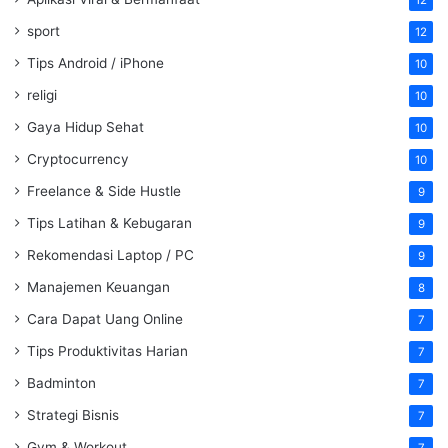
sport
12
Tips Android / iPhone
10
religi
10
Gaya Hidup Sehat
10
Cryptocurrency
10
Freelance & Side Hustle
9
Tips Latihan & Kebugaran
9
Rekomendasi Laptop / PC
9
Manajemen Keuangan
8
Cara Dapat Uang Online
7
Tips Produktivitas Harian
7
Badminton
7
Strategi Bisnis
7
Gym & Workout
7