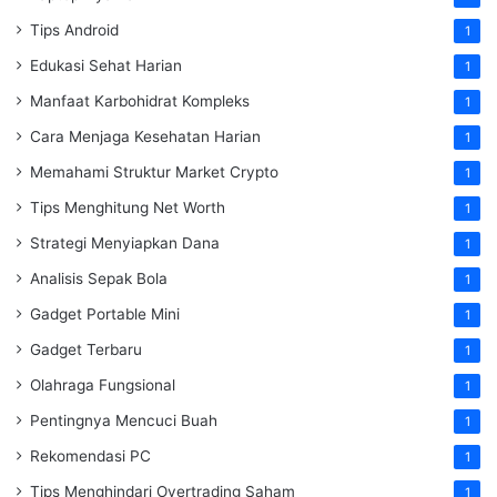
Tips Android
1
Edukasi Sehat Harian
1
Manfaat Karbohidrat Kompleks
1
Cara Menjaga Kesehatan Harian
1
Memahami Struktur Market Crypto
1
Tips Menghitung Net Worth
1
Strategi Menyiapkan Dana
1
Analisis Sepak Bola
1
Gadget Portable Mini
1
Gadget Terbaru
1
Olahraga Fungsional
1
Pentingnya Mencuci Buah
1
Rekomendasi PC
1
Tips Menghindari Overtrading Saham
1