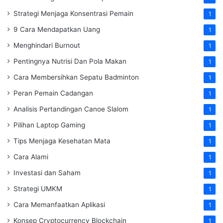
Strategi Menjaga Konsentrasi Pemain
1
9 Cara Mendapatkan Uang
1
Menghindari Burnout
1
Pentingnya Nutrisi Dan Pola Makan
1
Cara Membersihkan Sepatu Badminton
1
Peran Pemain Cadangan
1
Analisis Pertandingan Canoe Slalom
1
Pilihan Laptop Gaming
1
Tips Menjaga Kesehatan Mata
1
Cara Alami
1
Investasi dan Saham
1
Strategi UMKM
1
Cara Memanfaatkan Aplikasi
1
Konsep Cryptocurrency Blockchain
1