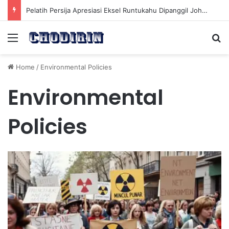
Pelatih Persija Apresiasi Eksel Runtukahu Dipanggil John Herdman, Pemain Asing Jadi Cadangan
Menu
Se
Home
/
Environmental Policies
Environmental
Policies