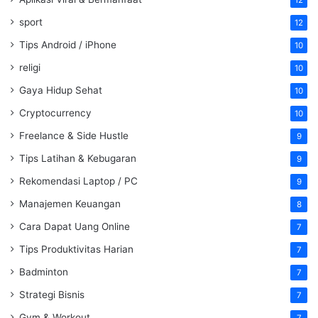
sport
12
Tips Android / iPhone
10
religi
10
Gaya Hidup Sehat
10
Cryptocurrency
10
Freelance & Side Hustle
9
Tips Latihan & Kebugaran
9
Rekomendasi Laptop / PC
9
Manajemen Keuangan
8
Cara Dapat Uang Online
7
Tips Produktivitas Harian
7
Badminton
7
Strategi Bisnis
7
Gym & Workout
7