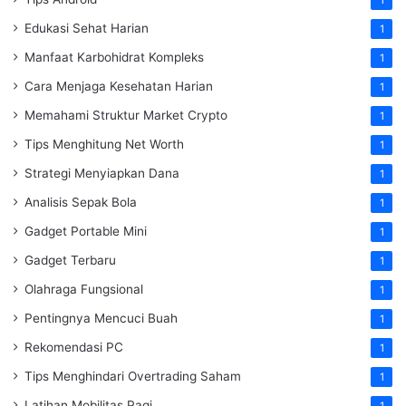
Edukasi Sehat Harian
1
Manfaat Karbohidrat Kompleks
1
Cara Menjaga Kesehatan Harian
1
Memahami Struktur Market Crypto
1
Tips Menghitung Net Worth
1
Strategi Menyiapkan Dana
1
Analisis Sepak Bola
1
Gadget Portable Mini
1
Gadget Terbaru
1
Olahraga Fungsional
1
Pentingnya Mencuci Buah
1
Rekomendasi PC
1
Tips Menghindari Overtrading Saham
1
Latihan Mobilitas Pagi
1