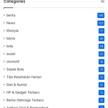
Categories
berita
146
News
123
lifestyle
71
bisnis
66
bola
58
sosial
22
otomotif
16
Sepak Bola
13
Tips Kesehatan Harian
12
Diet & Nutrisi
12
HP & Gadget Terbaru
12
Berita Olahraga Terbaru
12
Aplikasi Viral & Bermanfaat
12