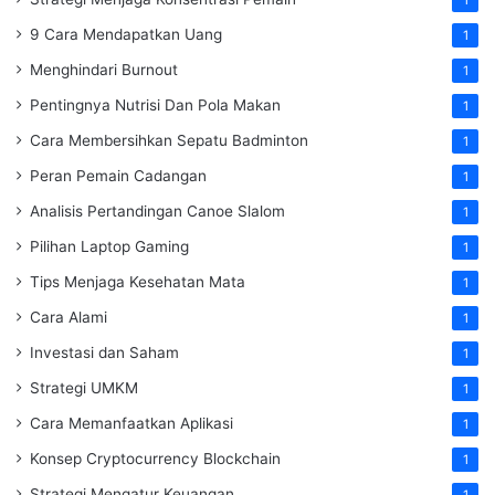
9 Cara Mendapatkan Uang
1
Menghindari Burnout
1
Pentingnya Nutrisi Dan Pola Makan
1
Cara Membersihkan Sepatu Badminton
1
Peran Pemain Cadangan
1
Analisis Pertandingan Canoe Slalom
1
Pilihan Laptop Gaming
1
Tips Menjaga Kesehatan Mata
1
Cara Alami
1
Investasi dan Saham
1
Strategi UMKM
1
Cara Memanfaatkan Aplikasi
1
Konsep Cryptocurrency Blockchain
1
Strategi Mengatur Keuangan
1