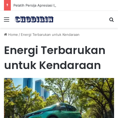
Pelatih Persija Apresiasi Eksel Runtukahu Dipanggil John Herdman, Pemain Asing Jadi Cadangan
Menu
Se
Home
/
Energi Terbarukan untuk Kendaraan
Energi Terbarukan
untuk Kendaraan