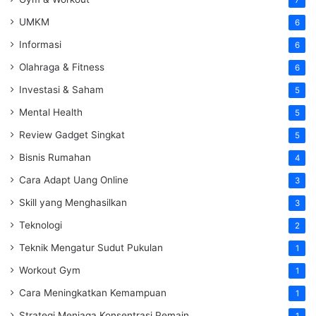
UMKM
6
Informasi
6
Olahraga & Fitness
6
Investasi & Saham
5
Mental Health
5
Review Gadget Singkat
5
Bisnis Rumahan
4
Cara Adapt Uang Online
3
Skill yang Menghasilkan
3
Teknologi
2
Teknik Mengatur Sudut Pukulan
1
Workout Gym
1
Cara Meningkatkan Kemampuan
1
Strategi Menjaga Konsentrasi Pemain
1