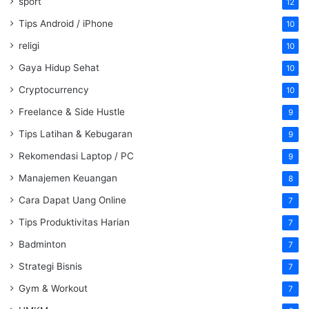
sport
12
Tips Android / iPhone
10
religi
10
Gaya Hidup Sehat
10
Cryptocurrency
10
Freelance & Side Hustle
9
Tips Latihan & Kebugaran
9
Rekomendasi Laptop / PC
9
Manajemen Keuangan
8
Cara Dapat Uang Online
7
Tips Produktivitas Harian
7
Badminton
7
Strategi Bisnis
7
Gym & Workout
7