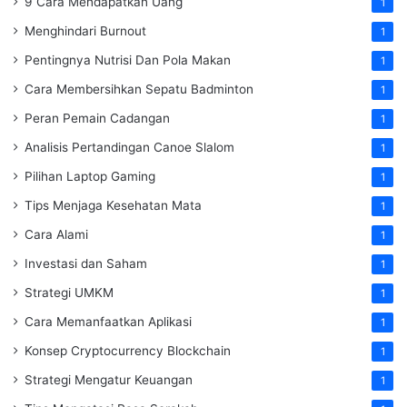
9 Cara Mendapatkan Uang
1
Menghindari Burnout
1
Pentingnya Nutrisi Dan Pola Makan
1
Cara Membersihkan Sepatu Badminton
1
Peran Pemain Cadangan
1
Analisis Pertandingan Canoe Slalom
1
Pilihan Laptop Gaming
1
Tips Menjaga Kesehatan Mata
1
Cara Alami
1
Investasi dan Saham
1
Strategi UMKM
1
Cara Memanfaatkan Aplikasi
1
Konsep Cryptocurrency Blockchain
1
Strategi Mengatur Keuangan
1