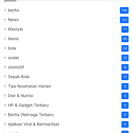
berita
146
News
123
lifestyle
71
bisnis
66
bola
58
sosial
22
otomotif
16
Sepak Bola
13
Tips Kesehatan Harian
12
Diet & Nutrisi
12
HP & Gadget Terbaru
12
Berita Olahraga Terbaru
12
Aplikasi Viral & Bermanfaat
12