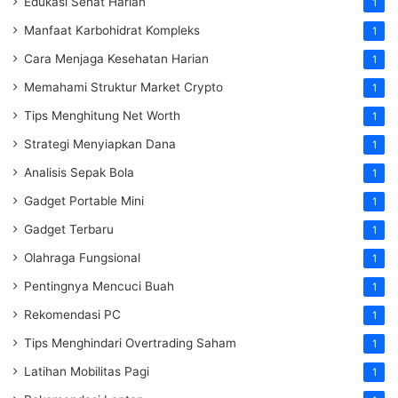
Edukasi Sehat Harian
1
Manfaat Karbohidrat Kompleks
1
Cara Menjaga Kesehatan Harian
1
Memahami Struktur Market Crypto
1
Tips Menghitung Net Worth
1
Strategi Menyiapkan Dana
1
Analisis Sepak Bola
1
Gadget Portable Mini
1
Gadget Terbaru
1
Olahraga Fungsional
1
Pentingnya Mencuci Buah
1
Rekomendasi PC
1
Tips Menghindari Overtrading Saham
1
Latihan Mobilitas Pagi
1