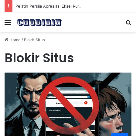
Pelatih Persija Apresiasi Eksel Runtukahu Dipanggil John Herdman, Pemain Asing Jadi Cadangan
Menu
Se
Home
/
Blokir Situs
Blokir Situs