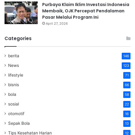
Purbaya Klaim Iklim Investasi Indonesia
Membaik, OJK Percepat Pendalaman
Pasar Melalui Program Ini
April 27, 2026
Categories
berita
146
News
123
lifestyle
71
bisnis
66
bola
58
sosial
22
otomotif
16
Sepak Bola
13
Tips Kesehatan Harian
12