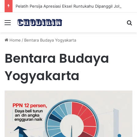
Pelatih Persija Apresiasi Eksel Runtukahu Dipanggil John Herdman, Pemain Asing Jadi Cadangan
Menu
Se
Home
/
Bentara Budaya Yogyakarta
Bentara Budaya
Yogyakarta