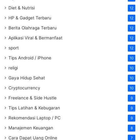
Diet & Nutrisi
12
HP & Gadget Terbaru
12
Berita Olahraga Terbaru
12
Aplikasi Viral & Bermanfaat
12
sport
12
Tips Android / iPhone
10
religi
10
Gaya Hidup Sehat
10
Cryptocurrency
10
Freelance & Side Hustle
9
Tips Latihan & Kebugaran
9
Rekomendasi Laptop / PC
9
Manajemen Keuangan
8
Cara Dapat Uang Online
7