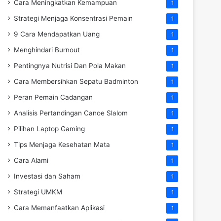
Cara Meningkatkan Kemampuan
1
Strategi Menjaga Konsentrasi Pemain
1
9 Cara Mendapatkan Uang
1
Menghindari Burnout
1
Pentingnya Nutrisi Dan Pola Makan
1
Cara Membersihkan Sepatu Badminton
1
Peran Pemain Cadangan
1
Analisis Pertandingan Canoe Slalom
1
Pilihan Laptop Gaming
1
Tips Menjaga Kesehatan Mata
1
Cara Alami
1
Investasi dan Saham
1
Strategi UMKM
1
Cara Memanfaatkan Aplikasi
1