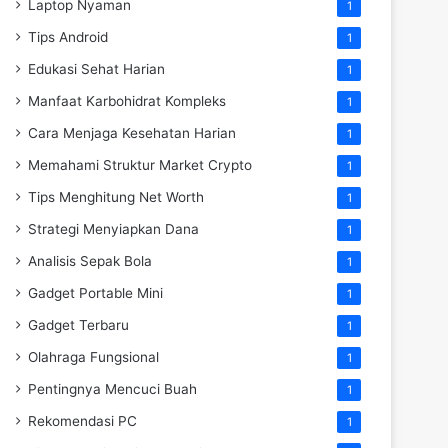
Laptop Nyaman
1
Tips Android
1
Edukasi Sehat Harian
1
Manfaat Karbohidrat Kompleks
1
Cara Menjaga Kesehatan Harian
1
Memahami Struktur Market Crypto
1
Tips Menghitung Net Worth
1
Strategi Menyiapkan Dana
1
Analisis Sepak Bola
1
Gadget Portable Mini
1
Gadget Terbaru
1
Olahraga Fungsional
1
Pentingnya Mencuci Buah
1
Rekomendasi PC
1