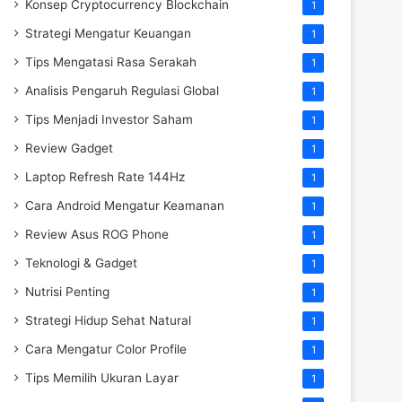
Konsep Cryptocurrency Blockchain
1
Strategi Mengatur Keuangan
1
Tips Mengatasi Rasa Serakah
1
Analisis Pengaruh Regulasi Global
1
Tips Menjadi Investor Saham
1
Review Gadget
1
Laptop Refresh Rate 144Hz
1
Cara Android Mengatur Keamanan
1
Review Asus ROG Phone
1
Teknologi & Gadget
1
Nutrisi Penting
1
Strategi Hidup Sehat Natural
1
Cara Mengatur Color Profile
1
Tips Memilih Ukuran Layar
1