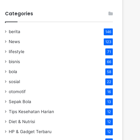
Categories
berita
146
News
123
lifestyle
71
bisnis
66
bola
58
sosial
22
otomotif
16
Sepak Bola
13
Tips Kesehatan Harian
12
Diet & Nutrisi
12
HP & Gadget Terbaru
12