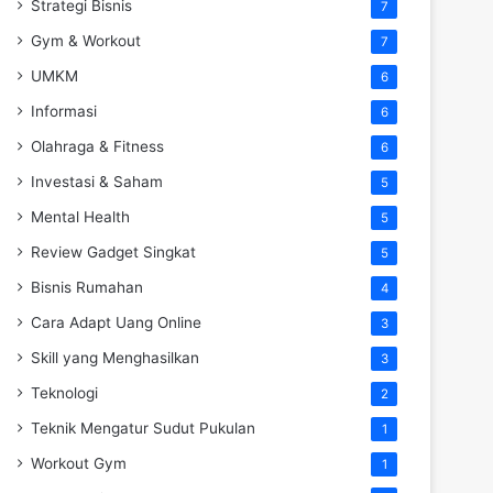
Strategi Bisnis
7
Gym & Workout
7
UMKM
6
Informasi
6
Olahraga & Fitness
6
Investasi & Saham
5
Mental Health
5
Review Gadget Singkat
5
Bisnis Rumahan
4
Cara Adapt Uang Online
3
Skill yang Menghasilkan
3
Teknologi
2
Teknik Mengatur Sudut Pukulan
1
Workout Gym
1