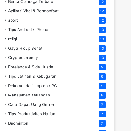
Berita Olahraga Terbaru
12
Aplikasi Viral & Bermanfaat
12
sport
12
Tips Android / iPhone
10
religi
10
Gaya Hidup Sehat
10
Cryptocurrency
10
Freelance & Side Hustle
9
Tips Latihan & Kebugaran
9
Rekomendasi Laptop / PC
9
Manajemen Keuangan
8
Cara Dapat Uang Online
7
Tips Produktivitas Harian
7
Badminton
7