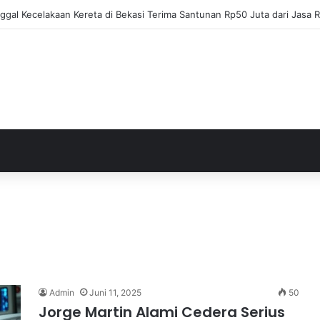
ja Apresiasi Eksel Runtukahu Dipanggil John Herdman, Pemain Asing Ja
Admin
Juni 11, 2025
50
Jorge Martin Alami Cedera Serius