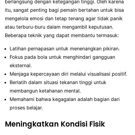
berlangsung dengan ketegangan tinggi. Oleh karena
itu, sangat penting bagi pemain bertahan untuk bisa
mengelola emosi dan tetap tenang agar tidak panik
atau terburu-buru dalam mengambil keputusan.
Beberapa teknik yang dapat membantu termasuk:
Latihan pernapasan untuk menenangkan pikiran.
Fokus pada bola untuk menghindari gangguan
eksternal.
Menjaga kepercayaan diri melalui visualisasi positif.
Berlatih dalam situasi tekanan tinggi untuk
membangun ketahanan mental.
Memahami bahwa kegagalan adalah bagian dari
proses belajar.
Meningkatkan Kondisi Fisik