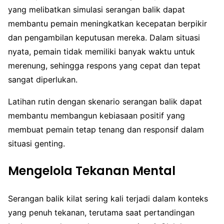
yang melibatkan simulasi serangan balik dapat
membantu pemain meningkatkan kecepatan berpikir
dan pengambilan keputusan mereka. Dalam situasi
nyata, pemain tidak memiliki banyak waktu untuk
merenung, sehingga respons yang cepat dan tepat
sangat diperlukan.
Latihan rutin dengan skenario serangan balik dapat
membantu membangun kebiasaan positif yang
membuat pemain tetap tenang dan responsif dalam
situasi genting.
Mengelola Tekanan Mental
Serangan balik kilat sering kali terjadi dalam konteks
yang penuh tekanan, terutama saat pertandingan