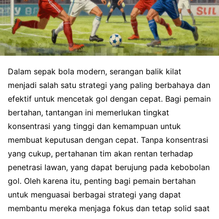
Dalam sepak bola modern, serangan balik kilat
menjadi salah satu strategi yang paling berbahaya dan
efektif untuk mencetak gol dengan cepat. Bagi pemain
bertahan, tantangan ini memerlukan tingkat
konsentrasi yang tinggi dan kemampuan untuk
membuat keputusan dengan cepat. Tanpa konsentrasi
yang cukup, pertahanan tim akan rentan terhadap
penetrasi lawan, yang dapat berujung pada kebobolan
gol. Oleh karena itu, penting bagi pemain bertahan
untuk menguasai berbagai strategi yang dapat
membantu mereka menjaga fokus dan tetap solid saat