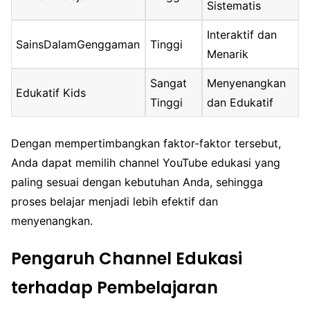
Sistematis
Interaktif dan
SainsDalamGenggaman
Tinggi
Menarik
Sangat
Menyenangkan
Edukatif Kids
Tinggi
dan Edukatif
Dengan mempertimbangkan faktor-faktor tersebut,
Anda dapat memilih channel YouTube edukasi yang
paling sesuai dengan kebutuhan Anda, sehingga
proses belajar menjadi lebih efektif dan
menyenangkan.
Pengaruh Channel Edukasi
terhadap Pembelajaran