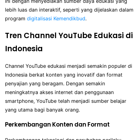
ini dengan menyediakan sumber daya edukasi yang
lebih luas dan interaktif, seperti yang dijelaskan dalam
program
digitalisasi Kemendikbud
.
Tren Channel YouTube Edukasi di
Indonesia
Channel YouTube edukasi menjadi semakin populer di
Indonesia berkat konten yang inovatif dan format
penyajian yang beragam. Dengan semakin
meningkatnya akses internet dan penggunaan
smartphone, YouTube telah menjadi sumber belajar
yang utama bagi banyak orang.
Perkembangan Konten dan Format
Perkembangan teknologi dan perubahan perilaku