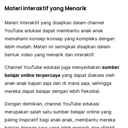
Materi Interaktif yang Menarik
Materi interaktif yang disajikan dalam channel
YouTube edukasi dapat membantu anak-anak
memahami konsep-konsep yang kompleks dengan
lebih mudah. Materi ini seringkali disajikan dalam
bentuk video yang menarik dan interaktif.
Channel YouTube edukasi juga menyediakan
sumber
belajar online terpercaya
yang dapat diakses oleh
anak-anak kapan saja dan di mana saja, sehingga
mereka dapat belajar dengan lebih fleksibel.
Dengan demikian, channel YouTube edukasi
merupakan salah satu sumber belajar online yang
paling inspiratif bagi anak-anak, membantu mereka
belajar dengan cara yang lebih menarik dan efektif.