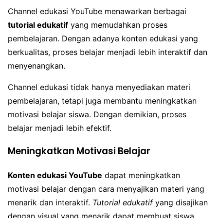
Channel edukasi YouTube menawarkan berbagai
tutorial edukatif
yang memudahkan proses
pembelajaran. Dengan adanya konten edukasi yang
berkualitas, proses belajar menjadi lebih interaktif dan
menyenangkan.
Channel edukasi tidak hanya menyediakan materi
pembelajaran, tetapi juga membantu meningkatkan
motivasi belajar siswa. Dengan demikian, proses
belajar menjadi lebih efektif.
Meningkatkan Motivasi Belajar
Konten edukasi YouTube
dapat meningkatkan
motivasi belajar dengan cara menyajikan materi yang
menarik dan interaktif.
Tutorial edukatif
yang disajikan
dengan visual yang menarik dapat membuat siswa