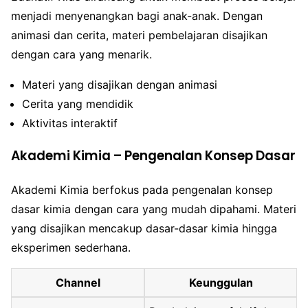
menjadi menyenangkan bagi anak-anak. Dengan
animasi dan cerita, materi pembelajaran disajikan
dengan cara yang menarik.
Materi yang disajikan dengan animasi
Cerita yang mendidik
Aktivitas interaktif
Akademi Kimia – Pengenalan Konsep Dasar
Akademi Kimia berfokus pada pengenalan konsep
dasar kimia dengan cara yang mudah dipahami. Materi
yang disajikan mencakup dasar-dasar kimia hingga
eksperimen sederhana.
Channel
Keunggulan