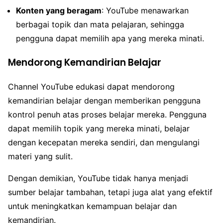
Konten yang beragam
: YouTube menawarkan
berbagai topik dan mata pelajaran, sehingga
pengguna dapat memilih apa yang mereka minati.
Mendorong Kemandirian Belajar
Channel YouTube edukasi dapat mendorong
kemandirian belajar dengan memberikan pengguna
kontrol penuh atas proses belajar mereka. Pengguna
dapat memilih topik yang mereka minati, belajar
dengan kecepatan mereka sendiri, dan mengulangi
materi yang sulit.
Dengan demikian, YouTube tidak hanya menjadi
sumber belajar tambahan, tetapi juga alat yang efektif
untuk meningkatkan kemampuan belajar dan
kemandirian.