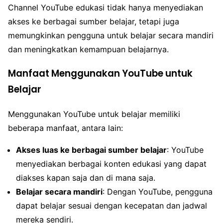
Channel YouTube edukasi tidak hanya menyediakan
akses ke berbagai sumber belajar, tetapi juga
memungkinkan pengguna untuk belajar secara mandiri
dan meningkatkan kemampuan belajarnya.
Manfaat Menggunakan YouTube untuk
Belajar
Menggunakan YouTube untuk belajar memiliki
beberapa manfaat, antara lain:
Akses luas ke berbagai sumber belajar
: YouTube
menyediakan berbagai konten edukasi yang dapat
diakses kapan saja dan di mana saja.
Belajar secara mandiri
: Dengan YouTube, pengguna
dapat belajar sesuai dengan kecepatan dan jadwal
mereka sendiri.