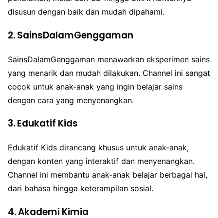
disusun dengan baik dan mudah dipahami.
2. SainsDalamGenggaman
SainsDalamGenggaman menawarkan eksperimen sains
yang menarik dan mudah dilakukan. Channel ini sangat
cocok untuk anak-anak yang ingin belajar sains
dengan cara yang menyenangkan.
3. Edukatif Kids
Edukatif Kids dirancang khusus untuk anak-anak,
dengan konten yang interaktif dan menyenangkan.
Channel ini membantu anak-anak belajar berbagai hal,
dari bahasa hingga keterampilan sosial.
4. Akademi Kimia