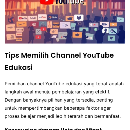
Tips Memilih Channel YouTube
Edukasi
Pemilihan channel YouTube edukasi yang tepat adalah
langkah awal menuju pembelajaran yang efektif.
Dengan banyaknya pilihan yang tersedia, penting
untuk mempertimbangkan beberapa faktor agar
proses belajar menjadi lebih terarah dan bermanfaat.