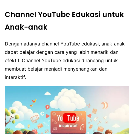
Channel YouTube Edukasi untuk
Anak-anak
Dengan adanya channel YouTube edukasi, anak-anak
dapat belajar dengan cara yang lebih menarik dan
efektif. Channel YouTube edukasi dirancang untuk
membuat belajar menjadi menyenangkan dan
interaktif.