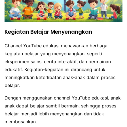
Kegiatan Belajar Menyenangkan
Channel YouTube edukasi menawarkan berbagai
kegiatan belajar yang menyenangkan, seperti
eksperimen sains, cerita interaktif, dan permainan
edukatif. Kegiatan-kegiatan ini dirancang untuk
meningkatkan keterlibatan anak-anak dalam proses
belajar.
Dengan menggunakan channel YouTube edukasi, anak-
anak dapat belajar sambil bermain, sehingga proses
belajar menjadi lebih menyenangkan dan tidak
membosankan.