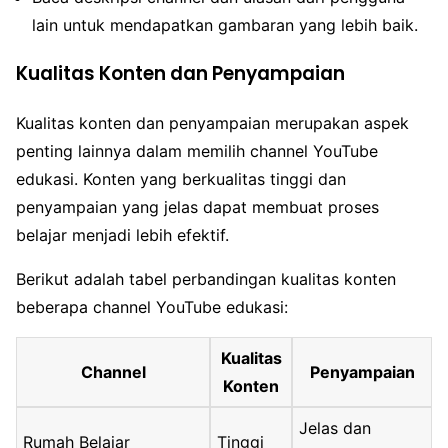
lain untuk mendapatkan gambaran yang lebih baik.
Kualitas Konten dan Penyampaian
Kualitas konten dan penyampaian merupakan aspek
penting lainnya dalam memilih channel YouTube
edukasi. Konten yang berkualitas tinggi dan
penyampaian yang jelas dapat membuat proses
belajar menjadi lebih efektif.
Berikut adalah tabel perbandingan kualitas konten
beberapa channel YouTube edukasi:
Kualitas
Channel
Penyampaian
Konten
Jelas dan
Rumah Belajar
Tinggi