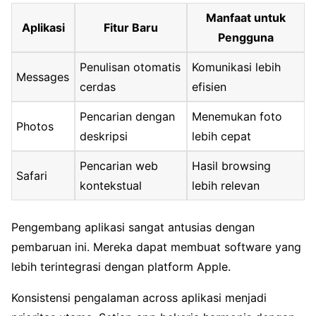
Manfaat untuk
Aplikasi
Fitur Baru
Pengguna
Penulisan otomatis
Komunikasi lebih
Messages
cerdas
efisien
Pencarian dengan
Menemukan foto
Photos
deskripsi
lebih cepat
Pencarian web
Hasil browsing
Safari
kontekstual
lebih relevan
Pengembang aplikasi sangat antusias dengan
pembaruan ini. Mereka dapat membuat software yang
lebih terintegrasi dengan platform Apple.
Konsistensi pengalaman across aplikasi menjadi