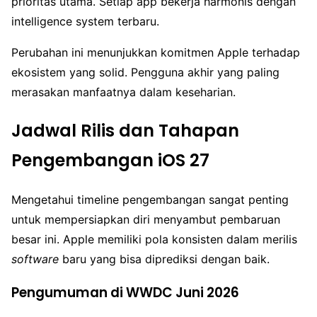
prioritas utama. Setiap app bekerja harmonis dengan
intelligence system terbaru.
Perubahan ini menunjukkan komitmen Apple terhadap
ekosistem yang solid. Pengguna akhir yang paling
merasakan manfaatnya dalam keseharian.
Jadwal Rilis dan Tahapan
Pengembangan iOS 27
Mengetahui timeline pengembangan sangat penting
untuk mempersiapkan diri menyambut pembaruan
besar ini. Apple memiliki pola konsisten dalam merilis
software
baru yang bisa diprediksi dengan baik.
Pengumuman di WWDC Juni 2026