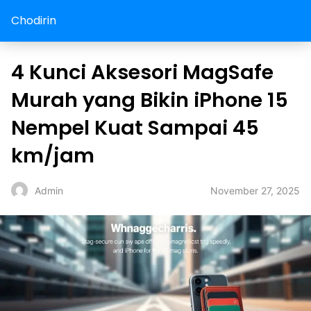
Chodirin
4 Kunci Aksesori MagSafe
Murah yang Bikin iPhone 15
Nempel Kuat Sampai 45
km/jam
November 27, 2025
Admin