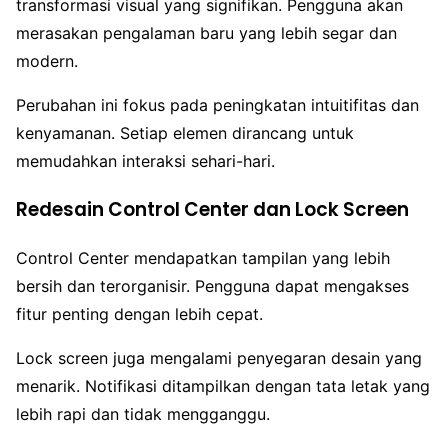
transformasi visual yang signifikan. Pengguna akan
merasakan pengalaman baru yang lebih segar dan
modern.
Perubahan ini fokus pada peningkatan intuitifitas dan
kenyamanan. Setiap elemen dirancang untuk
memudahkan interaksi sehari-hari.
Redesain Control Center dan Lock Screen
Control Center mendapatkan tampilan yang lebih
bersih dan terorganisir. Pengguna dapat mengakses
fitur penting dengan lebih cepat.
Lock screen juga mengalami penyegaran desain yang
menarik. Notifikasi ditampilkan dengan tata letak yang
lebih rapi dan tidak mengganggu.