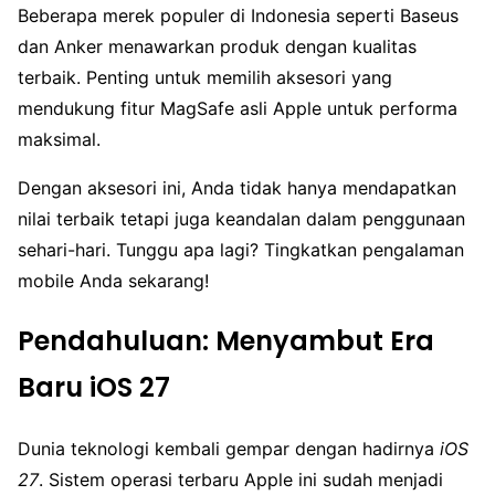
Beberapa merek populer di Indonesia seperti Baseus
dan Anker menawarkan produk dengan kualitas
terbaik. Penting untuk memilih aksesori yang
mendukung fitur MagSafe asli Apple untuk performa
maksimal.
Dengan aksesori ini, Anda tidak hanya mendapatkan
nilai terbaik tetapi juga keandalan dalam penggunaan
sehari-hari. Tunggu apa lagi? Tingkatkan pengalaman
mobile Anda sekarang!
Pendahuluan: Menyambut Era
Baru iOS 27
Dunia teknologi kembali gempar dengan hadirnya
iOS
27
. Sistem operasi terbaru Apple ini sudah menjadi