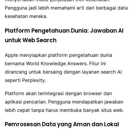
Pengguna jadi lebih memahami arti dari berbagai data
kesehatan mereka.
Platform Pengetahuan Dunia: Jawaban AI
untuk Web Search
Apple menyiapkan platform pengetahuan dunia
bernama World Knowledge Answers. Fitur ini
dirancang untuk bersaing dengan layanan search AI
seperti Perplexity.
Platform akan terintegrasi dengan browser dan
aplikasi pencarian. Pengguna mendapatkan jawaban
lebih cepat tanpa harus membuka banyak situs web.
Pemrosesan Data yang Aman dan Lokal