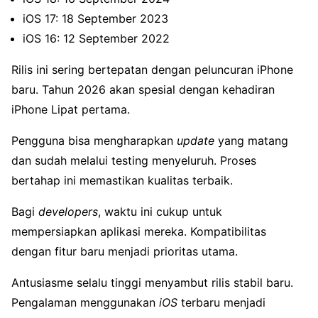
iOS 17: 18 September 2023
iOS 16: 12 September 2022
Rilis ini sering bertepatan dengan peluncuran iPhone
baru. Tahun 2026 akan spesial dengan kehadiran
iPhone Lipat pertama.
Pengguna bisa mengharapkan
update
yang matang
dan sudah melalui testing menyeluruh. Proses
bertahap ini memastikan kualitas terbaik.
Bagi
developers
, waktu ini cukup untuk
mempersiapkan aplikasi mereka. Kompatibilitas
dengan fitur baru menjadi prioritas utama.
Antusiasme selalu tinggi menyambut rilis stabil baru.
Pengalaman menggunakan
iOS
terbaru menjadi