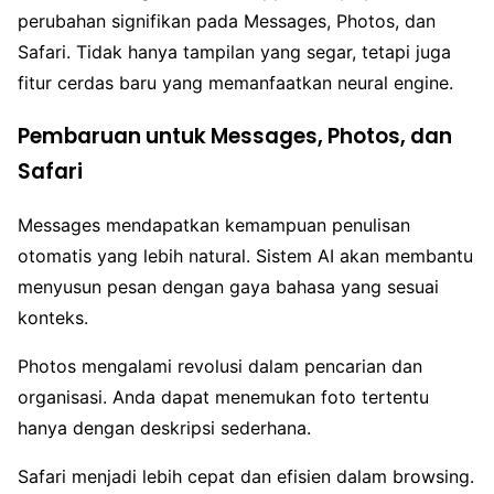
perubahan signifikan pada Messages, Photos, dan
Safari. Tidak hanya tampilan yang segar, tetapi juga
fitur cerdas baru yang memanfaatkan neural engine.
Pembaruan untuk Messages, Photos, dan
Safari
Messages mendapatkan kemampuan penulisan
otomatis yang lebih natural. Sistem AI akan membantu
menyusun pesan dengan gaya bahasa yang sesuai
konteks.
Photos mengalami revolusi dalam pencarian dan
organisasi. Anda dapat menemukan foto tertentu
hanya dengan deskripsi sederhana.
Safari menjadi lebih cepat dan efisien dalam browsing.