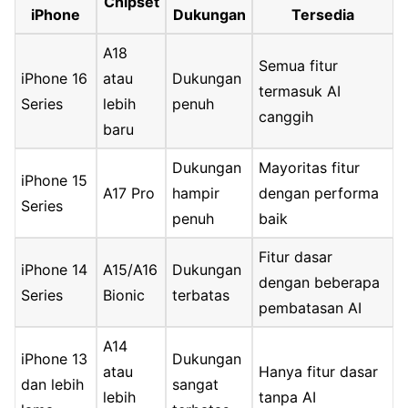
Chipset
iPhone
Dukungan
Tersedia
A18
Semua fitur
iPhone 16
atau
Dukungan
termasuk AI
Series
lebih
penuh
canggih
baru
Dukungan
Mayoritas fitur
iPhone 15
A17 Pro
hampir
dengan performa
Series
penuh
baik
Fitur dasar
iPhone 14
A15/A16
Dukungan
dengan beberapa
Series
Bionic
terbatas
pembatasan AI
A14
iPhone 13
Dukungan
atau
Hanya fitur dasar
dan lebih
sangat
lebih
tanpa AI