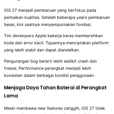
iOS 27 menjadi pembaruan yang berfokus pada
perbaikan kualitas. Setelah beberapa
years
pembaruan
besar, kini saatnya menyempurnakan fondasi.
Tim
developers
Apple bekerja keras membersihkan
kode dari error kecil. Tujuannya menciptakan
platform
yang lebih stabil dan dapat diandalkan.
Pengurangan bug berarti lebih sedikit crash dan
freeze.
Performance
perangkat menjadi lebih
konsisten dalam berbagai kondisi penggunaan.
Menjaga Daya Tahan Baterai di Perangkat
Lama
Meski membawa
new features
canggih, iOS 27 tidak