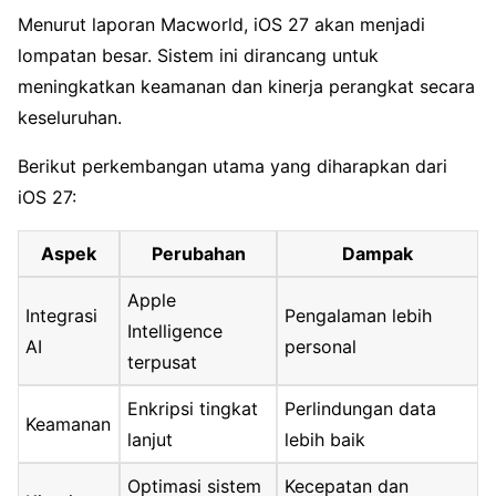
Menurut laporan Macworld, iOS 27 akan menjadi
lompatan besar. Sistem ini dirancang untuk
meningkatkan keamanan dan kinerja perangkat secara
keseluruhan.
Berikut perkembangan utama yang diharapkan dari
iOS 27:
Aspek
Perubahan
Dampak
Apple
Integrasi
Pengalaman lebih
Intelligence
AI
personal
terpusat
Enkripsi tingkat
Perlindungan data
Keamanan
lanjut
lebih baik
Optimasi sistem
Kecepatan dan