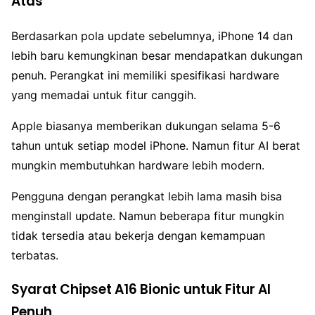
Atas
Berdasarkan pola update sebelumnya, iPhone 14 dan
lebih baru kemungkinan besar mendapatkan dukungan
penuh. Perangkat ini memiliki spesifikasi hardware
yang memadai untuk fitur canggih.
Apple biasanya memberikan dukungan selama 5-6
tahun untuk setiap model iPhone. Namun fitur AI berat
mungkin membutuhkan hardware lebih modern.
Pengguna dengan perangkat lebih lama masih bisa
menginstall update. Namun beberapa fitur mungkin
tidak tersedia atau bekerja dengan kemampuan
terbatas.
Syarat Chipset A16 Bionic untuk Fitur AI
Penuh