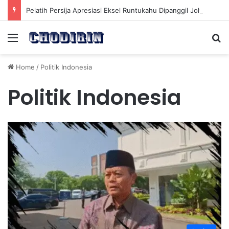
Pelatih Persija Apresiasi Eksel Runtukahu Dipanggil John Herdman, Pemain Asing Jadi Cadangan
Menu
Se
Home
/
Politik Indonesia
Politik Indonesia