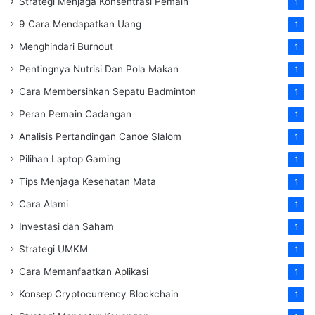
Strategi Menjaga Konsentrasi Pemain
1
9 Cara Mendapatkan Uang
1
Menghindari Burnout
1
Pentingnya Nutrisi Dan Pola Makan
1
Cara Membersihkan Sepatu Badminton
1
Peran Pemain Cadangan
1
Analisis Pertandingan Canoe Slalom
1
Pilihan Laptop Gaming
1
Tips Menjaga Kesehatan Mata
1
Cara Alami
1
Investasi dan Saham
1
Strategi UMKM
1
Cara Memanfaatkan Aplikasi
1
Konsep Cryptocurrency Blockchain
1