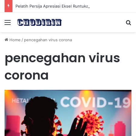
Pelatih Persija Apresiasi Eksel Runtukahu Dipanggil John Herdman, Pemain Asing Jadi Cadangan
Menu
Se
Home
/
pencegahan virus corona
pencegahan virus
corona