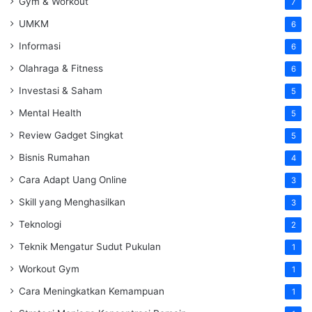
Gym & Workout
7
UMKM
6
Informasi
6
Olahraga & Fitness
6
Investasi & Saham
5
Mental Health
5
Review Gadget Singkat
5
Bisnis Rumahan
4
Cara Adapt Uang Online
3
Skill yang Menghasilkan
3
Teknologi
2
Teknik Mengatur Sudut Pukulan
1
Workout Gym
1
Cara Meningkatkan Kemampuan
1