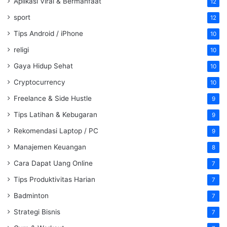
Aplikasi Viral & Bermanfaat
12
sport
12
Tips Android / iPhone
10
religi
10
Gaya Hidup Sehat
10
Cryptocurrency
10
Freelance & Side Hustle
9
Tips Latihan & Kebugaran
9
Rekomendasi Laptop / PC
9
Manajemen Keuangan
8
Cara Dapat Uang Online
7
Tips Produktivitas Harian
7
Badminton
7
Strategi Bisnis
7