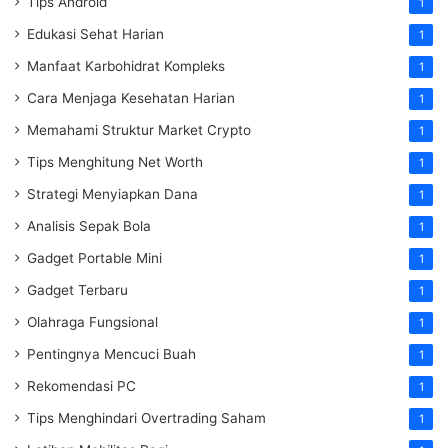
Tips Android
1
Edukasi Sehat Harian
1
Manfaat Karbohidrat Kompleks
1
Cara Menjaga Kesehatan Harian
1
Memahami Struktur Market Crypto
1
Tips Menghitung Net Worth
1
Strategi Menyiapkan Dana
1
Analisis Sepak Bola
1
Gadget Portable Mini
1
Gadget Terbaru
1
Olahraga Fungsional
1
Pentingnya Mencuci Buah
1
Rekomendasi PC
1
Tips Menghindari Overtrading Saham
1